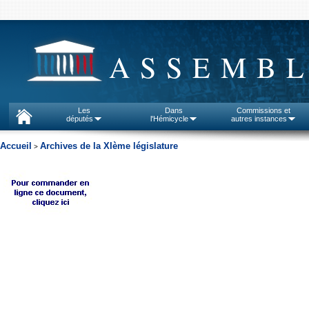
ASSEMBL
Les
Dans
Commissions et
députés
l'Hémicycle
autres instances
Accueil
Archives de la XIème législature
>