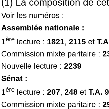
(1) La composition de ce
Voir les numéros :
Assemblée nationale :
ère
1
lecture :
1821
,
2115
et
T.A
Commission mixte paritaire :
2
Nouvelle lecture :
2239
Sénat :
ère
1
lecture :
207
,
248
et
T.A. 
Commission mixte paritaire :
2