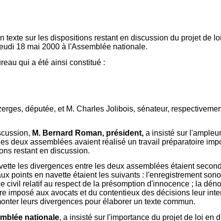
texte sur les dispositions restant en discussion du projet de loi
 jeudi 18 mai 2000 à l'Assemblée nationale.
eau qui a été ainsi constitué :
ges, députée, et M. Charles Jolibois, sénateur, respectivement
iscussion,
M. Bernard Roman, président,
a insisté sur l'ampleu
 des deux assemblées avaient réalisé un travail préparatoire imp
ons restant en discussion.
vette les divergences entre les deux assemblées étaient second
aux points en navette étaient les suivants : l'enregistrement son
de civil relatif au respect de la présomption d'innocence ; la dén
être imposé aux avocats et du contentieux des décisions leur inter
onter leurs divergences pour élaborer un texte commun.
mblée nationale
, a insisté sur l'importance du projet de loi e