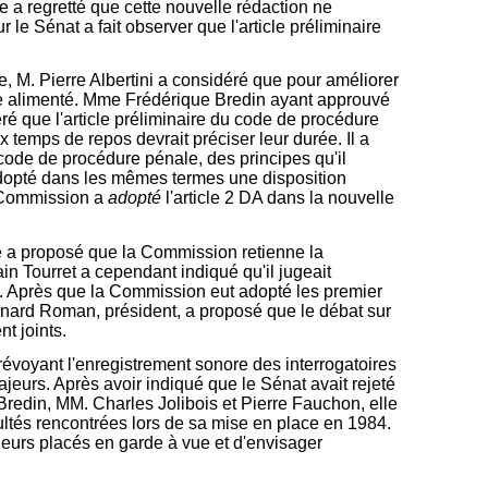
le a regretté que cette nouvelle rédaction ne
le Sénat a fait observer que l'article préliminaire
, M. Pierre Albertini a considéré que pour améliorer
être alimenté. Mme Frédérique Bredin ayant approuvé
ré que l'article préliminaire du code de procédure
 temps de repos devrait préciser leur durée. Il a
u code de procédure pénale, des principes qu'il
adopté dans les mêmes termes une disposition
a Commission a
adopté
l'article 2 DA dans la nouvelle
le a proposé que la Commission retienne la
in Tourret a cependant indiqué qu'il jugeait
mis. Après que la Commission eut adopté les premier
rnard Roman, président, a proposé que le débat sur
t joints.
révoyant l'enregistrement sonore des interrogatoires
jeurs. Après avoir indiqué que le Sénat avait rejeté
redin, MM. Charles Jolibois et Pierre Fauchon, elle
cultés rencontrées lors de sa mise en place en 1984.
ineurs placés en garde à vue et d'envisager