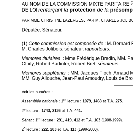
(
AU NOM DE LA COMMISSION MIXTE PARITAIRE
renforçant la
protection
de la
présomp
DE LOI
,
PAR
M
ME
C
HRISTINE
LAZERGES
PAR
M. C
HARLES
JOLIB
Députée. Sénateur.
(1)
Cette commission est composée de
: M. Bernard 
M. Charles Jolibois, sénateur,
rapporteurs.
Membres titulaires
: Mme Frédérique Bredin, MM. Patri
Othily, Robert Badinter, Robert Bret,
sénateurs.
Membres suppléants
: MM. Jacques Floch, Arnaud M
MM. Guy Allouche, Jean-Paul Amoudry, Louis de Bro
Voir les numéros :
re
Assemblée nationale
: 1
lecture :
1079, 1468
et T.A.
275.
e
2
lecture :
1743, 2136
et T.A.
441.
re
Sénat
: 1
lecture :
291, 419, 412
et T.A.
163
(1998-1999).
e
2
lecture :
222, 283
et T.A.
113
(1999-2000).