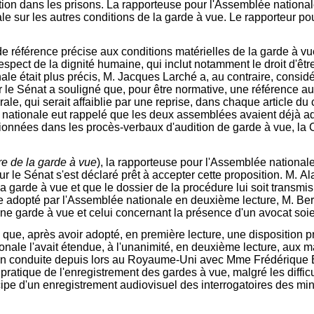
sition dans les prisons. La rapporteuse pour l'Assemblée nationa
 sur les autres conditions de la garde à vue. Le rapporteur pour 
 référence précise aux conditions matérielles de la garde à vue
 respect de la dignité humaine, qui inclut notamment le droit d'
ale était plus précis, M. Jacques Larché a, au contraire, considé
 le Sénat a souligné que, pour être normative, une référence aux
érale, qui serait affaiblie par une reprise, dans chaque article d
 nationale eut rappelé que les deux assemblées avaient déjà 
tionnées dans les procès-verbaux d'audition de garde à vue, l
re de la garde à vue
), la rapporteuse pour l'Assemblée nationa
 le Sénat s'est déclaré prêt à accepter cette proposition. M. Ala
 la garde à vue et que le dossier de la procédure lui soit trans
te adopté par l'Assemblée nationale en deuxième lecture, M. Be
une garde à vue et celui concernant la présence d'un avocat soien
que, après avoir adopté, en première lecture, une disposition p
ale l'avait étendue, à l'unanimité, en deuxième lecture, aux ma
sion conduite depuis lors au Royaume-Uni avec Mme Frédérique B
 pratique de l'enregistrement des gardes à vue, malgré les diffi
incipe d'un enregistrement audiovisuel des interrogatoires des m