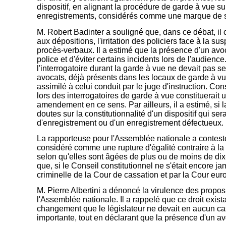
dispositif, en alignant la procédure de garde à vue su
enregistrements, considérés comme une marque de su
M. Robert Badinter a souligné que, dans ce débat, il 
aux dépositions, l'irritation des policiers face à la s
procès-verbaux. Il a estimé que la présence d'un avocat
police et d'éviter certains incidents lors de l'audie
l'interrogatoire durant la garde à vue ne devait pas s
avocats, déjà présents dans les locaux de garde à vue,
assimilé à celui conduit par le juge d'instruction. C
lors des interrogatoires de garde à vue constituerait 
amendement en ce sens. Par ailleurs, il a estimé, si la
doutes sur la constitutionnalité d'un dispositif qui ser
d'enregistrement ou d'un enregistrement défectueux.
La rapporteuse pour l'Assemblée nationale a contesté 
considéré comme une rupture d'égalité contraire à la 
selon qu'elles sont âgées de plus ou de moins de dix-
que, si le Conseil constitutionnel ne s'était encore 
criminelle de la Cour de cassation et par la Cour eu
M. Pierre Albertini a dénoncé la virulence des propos
l'Assemblée nationale. Il a rappelé que ce droit exis
changement que le législateur ne devait en aucun cas 
importante, tout en déclarant que la présence d'un av