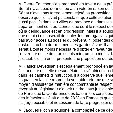
M. Pierre Fauchon s'est prononcé en faveur de la pré
Sénat n'avait pas donné lieu à un vote en raison de l'
Sénat n'avait pas formellement rejeté sa proposition.
observé que, s'il avait pu constater que cette solution
aussi positifs dans les villes de province ou dans les
apparemment contradictoires, que sont le respect des
où la délinquance est en progression. Mais il a souli
que celui-ci disposerait de toutes les prérogatives qui 
pas avoir accès au dossier du prévenu ni poser des que
obstacle au bon déroulement des gardes à vue. Il a insi
serait à tout le moins nécessaire d'opter en faveur de
l'ouverture de ce droit aux seuls mineurs, du moins 
justiciables. Il a enfin présenté une proposition de
M. Patrick Devedjian s'est également prononcé en fav
à l'encontre de cette mesure étaient révélatrices du 
dans les cabinets d'instruction. Il a observé que l'en
risquait, en fait, de retarder la véritable réforme que 
moyen d'assurer de manière concomitante le respect d
revenait au législateur d'ouvrir un droit aux justiciabl
de Paris que la Conférence des bâtonniers considéraie
des infractions n'était que de 28 % en France et que ce
il a jugé possible et nécessaire de faire progresser de
M. Jacques Floch a souligné la complexité de ce débat