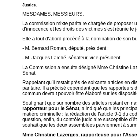
Justice.
MESDAMES, MESSIEURS,
La commission mixte paritaire chargée de proposer un 
d'innocence et les droits des victimes s'est réunie le
Elle a tout d'abord procédé à la nomination de son bur
- M. Bernard Roman, député, président ;
- M. Jacques Larché, sénateur, vice-président.
La Commission a ensuite désigné Mme Christine Lazer
Sénat.
Rappelant qu'il restait près de soixante articles en d
paritaire. Il a précisé cependant que les rapporteurs
commun devrait pouvoir être élaboré sur les dispositi
Soulignant que sur nombre des articles restant en na
rapporteur pour le Sénat
, a indiqué que les princip
matière criminelle ; la rédaction de l'article 9-1 du co
question, enfin, du contrôle judiciaire susceptible d'
souhait que les deux assemblées parviennent à surm
Mme Christine Lazerges, rapporteuse pour l'Asse