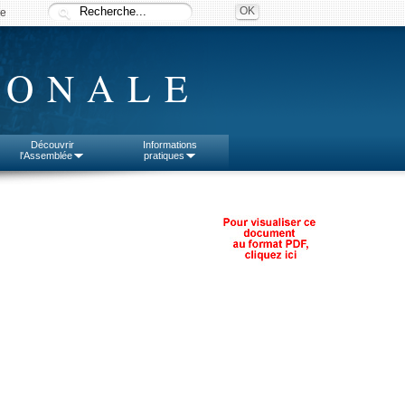
ée
IONALE
Découvrir
Informations
l'Assemblée
pratiques