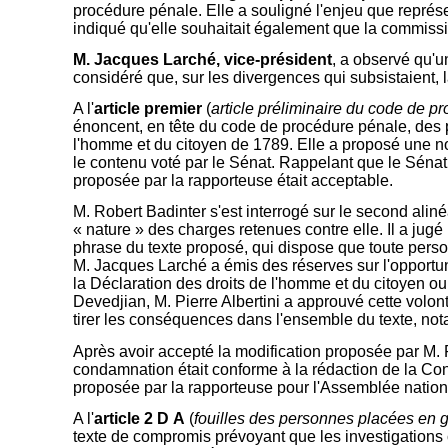
procédure pénale. Elle a souligné l'enjeu que représe
indiqué qu'elle souhaitait également que la commissi
M. Jacques Larché, vice-président
, a observé qu'u
considéré que, sur les divergences qui subsistaient,
A l'
article premier
(
article préliminaire du code de p
énoncent, en tête du code de procédure pénale, des p
l'homme et du citoyen de 1789. Elle a proposé une nou
le contenu voté par le Sénat. Rappelant que le Sénat 
proposée par la rapporteuse était acceptable.
M. Robert Badinter s'est interrogé sur le second alin
« nature » des charges retenues contre elle. Il a jug
phrase du texte proposé, qui dispose que toute perso
M. Jacques Larché a émis des réserves sur l'opportun
la Déclaration des droits de l'homme et du citoyen o
Devedjian, M. Pierre Albertini a approuvé cette volon
tirer les conséquences dans l'ensemble du texte, no
Après avoir accepté la modification proposée par M. 
condamnation était conforme à la rédaction de la C
proposée par la rapporteuse pour l'Assemblée nationa
A l'
article 2 D A
(
fouilles des personnes placées en 
texte de compromis prévoyant que les investigations