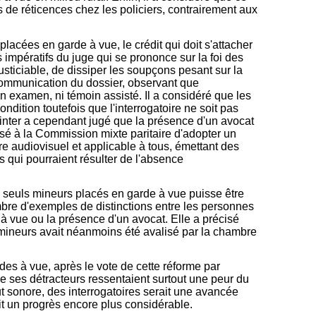
as de réticences chez les policiers, contrairement aux
lacées en garde à vue, le crédit qui doit s'attacher
s impératifs du juge qui se prononce sur la foi des
justiciable, de dissiper les soupçons pesant sur la
e communication du dossier, observant que
en examen, ni témoin assisté. Il a considéré que les
dition toutefois que l'interrogatoire ne soit pas
adinter a cependant jugé que la présence d'un avocat
posé à la Commission mixte paritaire d'adopter un
tre audiovisuel et applicable à tous, émettant des
ons qui pourraient résulter de l'absence
s seuls mineurs placés en garde à vue puisse être
ombre d'exemples de distinctions entre les personnes
 à vue ou la présence d'un avocat. Elle a précisé
es mineurs avait néanmoins été avalisé par la chambre
des à vue, après le vote de cette réforme par
ue ses détracteurs ressentaient surtout une peur du
t sonore, des interrogatoires serait une avancée
it un progrès encore plus considérable.