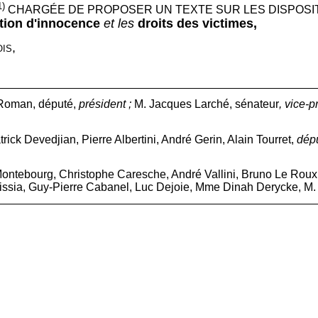
1)
CHARGÉE DE PROPOSER UN TEXTE SUR LES DISPOSIT
tion d'innocence
et les
droits des victimes,
,
OIS
Roman, député,
président ;
M. Jacques Larché, sénateur
, vice-p
ck Devedjian, Pierre Albertini, André Gerin, Alain Tourret,
dép
ontebourg, Christophe Caresche, André Vallini, Bruno Le Ro
issia, Guy-Pierre Cabanel, Luc Dejoie, Mme Dinah Derycke, M.