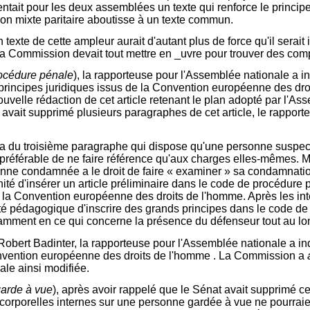
ntait pour les deux assemblées un texte qui renforce le princip
on mixte paritaire aboutisse à un texte commun.
n texte de cette ampleur aurait d'autant plus de force qu'il sera
 la Commission devait tout mettre en _uvre pour trouver des com
rocédure pénale
), la rapporteuse pour l'Assemblée nationale a i
rincipes juridiques issus de la Convention européenne des droi
velle rédaction de cet article retenant le plan adopté par l'Ass
avait supprimé plusieurs paragraphes de cet article, le rapporte
éa du troisième paragraphe qui dispose qu'une personne suspecté
é préférable de ne faire référence qu'aux charges elles-mêmes. 
nne condamnée a le droit de faire « examiner » sa condamnation,
ité d'insérer un article préliminaire dans le code de procédure
u la Convention européenne des droits de l'homme. Après les int
té pédagogique d'inscrire des grands principes dans le code de 
tamment en ce qui concerne la présence du défenseur tout au lo
Robert Badinter, la rapporteuse pour l'Assemblée nationale a in
onvention européenne des droits de l'homme . La Commission a
le ainsi modifiée.
garde à vue
), après avoir rappelé que le Sénat avait supprimé ce
 corporelles internes sur une personne gardée à vue ne pourrai