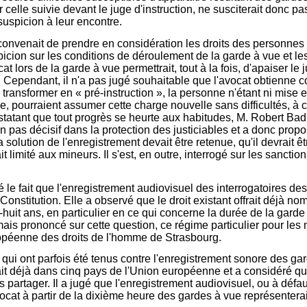
r celle suivie devant le juge d'instruction, ne susciterait donc p
spicion à leur encontre.
convenait de prendre en considération les droits des personnes p
uspicion sur les conditions de déroulement de la garde à vue et le
 lors de la garde à vue permettrait, tout à la fois, d'apaiser le 
nce. Cependant, il n'a pas jugé souhaitable que l'avocat obtienn
e transformer en « pré-instruction », la personne n'étant ni mise 
 pourraient assumer cette charge nouvelle sans difficultés, à con
onstatant que tout progrès se heurte aux habitudes, M. Robert B
un pas décisif dans la protection des justiciables et a donc pro
 solution de l'enregistrement devait être retenue, qu'il devrait ê
ait limité aux mineurs. Il s'est, en outre, interrogé sur les sancti
le fait que l'enregistrement audiovisuel des interrogatoires de
Constitution. Elle a observé que le droit existant offrait déjà n
huit ans, en particulier en ce qui concerne la durée de la garde
jamais prononcé sur cette question, ce régime particulier pour l
ropéenne des droits de l'homme de Strasbourg.
 qui ont parfois été tenus contre l'enregistrement sonore des gar
tait déjà dans cinq pays de l'Union européenne et a considéré q
partager. Il a jugé que l'enregistrement audiovisuel, ou à défau
ocat à partir de la dixième heure des gardes à vue représentera