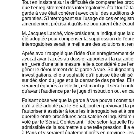
Tout en insistant sur la difficulté de comparer les pr
que l'enregistrement des interrogatoires était tout à l
garde à vue était cohérent avec celui des auditions de
garanties. S'interrogeant sur l'usage de ces enregistr
amendement précisant qu'ils ne pourraient être écouté
M. Jacques Larché, vice-président, a indiqué que la d
été adoptée pour compenser la suppression de l'enre
interrogatoires serait la meilleure des solutions et ren
Après avoir rappelé que l'idée d'un enregistrement d
avocat ayant accès au dossier apporterait la garanti
en _uvre d'une telle mesure, elle a considéré que l'en
gêner le déroulement de la garde à vue. Soulignant q
investigations, elle a souhaité qu'il puisse être uti
sur décision du juge et à la demande des parties. Ell
seraient équipés à cette fin, estimant qu'il serait con
qu'avant l'audience par le juge d'instruction ou, en 
Faisant observer que la garde à vue pouvait constituer 
qu'il a été adopté par le Sénat, tout en prévoyant la
l'autoriser à assister à tous les interrogatoires et à
querelle entre procédures accusatoire et inquisitoire n
voté par le Sénat. Contestant l'idée selon laquelle l'iso
admissible de la soumettre à une telle pression. Il a 
à Paris et y seraient également prêts en province, les 