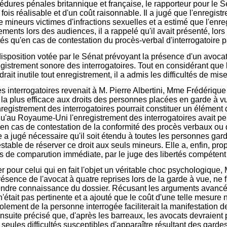
océdures pénales britannique et française, le rapporteur pour le 
a fois réalisable et d'un coût raisonnable. Il a jugé que l'enregi
 mineurs victimes d'infractions sexuelles et a estimé que l'enre
ements lors des audiences, il a rappelé qu'il avait présenté, lor
s qu'en cas de contestation du procès-verbal d'interrogatoire p
isposition votée par le Sénat prévoyant la présence d'un avocat
gistrement sonore des interrogatoires. Tout en considérant que
drait inutile tout enregistrement, il a admis les difficultés de mi
es interrogatoires revenait à M. Pierre Albertini, Mme Frédériq
e la plus efficace aux droits des personnes placées en garde à v
registrement des interrogatoires pourrait constituer un élément d
u'au Royaume-Uni l'enregistrement des interrogatoires avait pe
lisé en cas de contestation de la conformité des procès verbaux o
e a jugé nécessaire qu'il soit étendu à toutes les personnes gar
testable de réserver ce droit aux seuls mineurs. Elle a, enfin, pr
cas de comparution immédiate, par le juge des libertés compétent
pour celui qui en fait l'objet un véritable choc psychologique, M. 
 présence de l'avocat à quatre reprises lors de la garde à vue, n
 prendre connaissance du dossier. Récusant les arguments avancés
'était pas pertinente et a ajouté que le coût d'une telle mesure 
lement de la personne interrogée faciliterait la manifestation de la
ensuite précisé que, d'après les barreaux, les avocats devraient 
seules difficultés susceptibles d'apparaître résultant des gardes