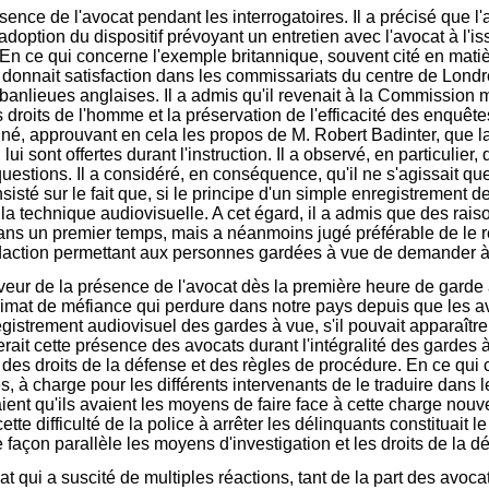
sence de l'avocat pendant les interrogatoires. Il a précisé que
adoption du dispositif prévoyant un entretien avec l'avocat à l'i
 En ce qui concerne l'exemple britannique, souvent cité en matièr
 donnait satisfaction dans les commissariats du centre de Londres,
 banlieues anglaises. Il a admis qu'il revenait à la Commission 
 droits de l'homme et la préservation de l'efficacité des enquê
gné, approuvant en cela les propos de M. Robert Badinter, que la
lui sont offertes durant l'instruction. Il a observé, en particulier
stions. Il a considéré, en conséquence, qu'il ne s'agissait que d
sté sur le fait que, si le principe d'un simple enregistrement des
 la technique audiovisuelle. A cet égard, il a admis que des rai
dans un premier temps, mais a néanmoins jugé préférable de le 
 rédaction permettant aux personnes gardées à vue de demander à
eur de la présence de l'avocat dès la première heure de garde à
climat de méfiance qui perdure dans notre pays depuis que les av
registrement audiovisuel des gardes à vue, s'il pouvait apparaîtr
serait cette présence des avocats durant l'intégralité des gardes à
es droits de la défense et des règles de procédure. En ce qui c
es, à charge pour les différents intervenants de le traduire dans l
nt qu'ils avaient les moyens de faire face à cette charge nouve
tte difficulté de la police à arrêter les délinquants constituait 
 façon parallèle les moyens d'investigation et les droits de la d
 qui a suscité de multiples réactions, tant de la part des avocat