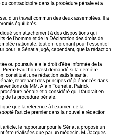
e du contradictoire dans la procédure pénale et a
it issu d'un travail commun des deux assemblées. Il a
promis équilibrés.
ndiqué son attachement à des dispositions qui
ts de l'homme et de la Déclaration des droits de
emblée nationale, tout en reprenant pour l'essentiel
ur pour le Sénat a jugé, cependant, que la rédaction
e ou poursuivie a le droit d'être informée de la
M. Pierre Fauchon s'est demandé si la dernière
 constituait une rédaction satisfaisante.
 pénale, reprenant des principes déjà énoncés dans
erventions de MM. Alain Tourret et Patrick
procédure pénale et a considéré qu'il faudrait en
ng de la procédure pénale.
diqué que la référence à l'examen de la
adopté
l'article premier dans la nouvelle rédaction
t article, le rapporteur pour le Sénat a proposé un
ent être réalisées que par un médecin. M. Jacques