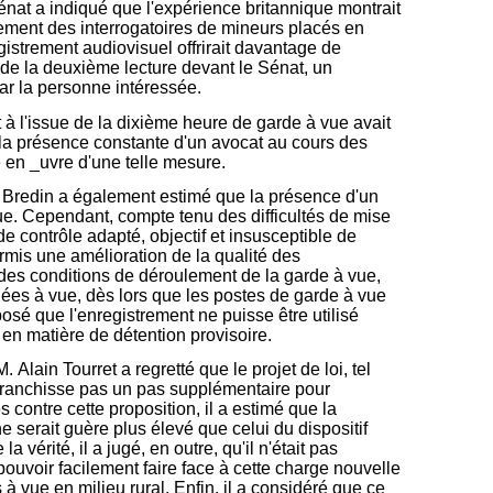
Sénat a indiqué que l'expérience britannique montrait
strement des interrogatoires de mineurs placés en
gistrement audiovisuel offrirait davantage de
s de la deuxième lecture devant le Sénat, un
ar la personne intéressée.
 à l'issue de la dixième heure de garde à vue avait
 la présence constante d'un avocat au cours des
se en _uvre d'une telle mesure.
ue Bredin a également estimé que la présence d'un
ue. Cependant, compte tenu des difficultés de mise
e contrôle adapté, objectif et insusceptible de
rmis une amélioration de la qualité des
u des conditions de déroulement de la garde à vue,
dées à vue, dès lors que les postes de garde à vue
oposé que l'enregistrement ne puisse être utilisé
 en matière de détention provisoire.
Alain Tourret a regretté que le projet de loi, tel
e franchisse pas un pas supplémentaire pour
 contre cette proposition, il a estimé que la
ne serait guère plus élevé que celui du dispositif
 vérité, il a jugé, en outre, qu'il n'était pas
pouvoir facilement faire face à cette charge nouvelle
 à vue en milieu rural. Enfin, il a considéré que ce