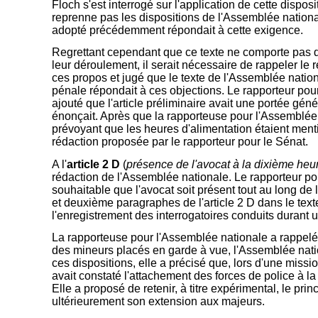
Floch s'est interrogé sur l'application de cette dispo
reprenne pas les dispositions de l'Assemblée nationale
adopté précédemment répondait à cette exigence.
Regrettant cependant que ce texte ne comporte pas de
leur déroulement, il serait nécessaire de rappeler le
ces propos et jugé que le texte de l'Assemblée nation
pénale répondait à ces objections. Le rapporteur pour
ajouté que l'article préliminaire avait une portée gén
énonçait. Après que la rapporteuse pour l'Assemblée
prévoyant que les heures d'alimentation étaient men
rédaction proposée par le rapporteur pour le Sénat.
A l'
article 2 D
(
présence de l'avocat à la dixième heu
rédaction de l'Assemblée nationale. Le rapporteur pour
souhaitable que l'avocat soit présent tout au long de
et deuxième paragraphes de l'article 2 D dans le tex
l'enregistrement des interrogatoires conduits durant 
La rapporteuse pour l'Assemblée nationale a rappelé 
des mineurs placés en garde à vue, l'Assemblée nation
ces dispositions, elle a précisé que, lors d'une mis
avait constaté l'attachement des forces de police à la
Elle a proposé de retenir, à titre expérimental, le pr
ultérieurement son extension aux majeurs.