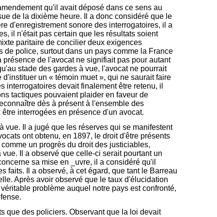
 l'amendement qu'il avait déposé dans ce sens au
ssue de la dixième heure. Il a donc considéré que le
e d'enregistrement sonore des interrogatoires, il a
 il n'était pas certain que les résultats soient
mixte paritaire de concilier deux exigences
tes de police, surtout dans un pays comme la France
 présence de l'avocat ne signifiait pas pour autant
, qu'au stade des gardes à vue, l'avocat ne pourrait
'instituer un « témoin muet », qui ne saurait faire
 interrogatoires devait finalement être retenu, il
sons tactiques pouvaient plaider en faveur de
reconnaître dès à présent à l'ensemble des
 être interrogées en présence d'un avocat.
 vue. Il a jugé que les réserves qui se manifestent
ocats ont obtenu, en 1897, le droit d'être présents
e comme un progrès du droit des justiciables,
 vue. Il a observé que celle-ci serait pourtant un
oncerne sa mise en _uvre, il a considéré qu'il
es faits. Il a observé, à cet égard, que tant le Barreau
lle. Après avoir observé que le taux d'élucidation
le véritable problème auquel notre pays est confronté,
éfense.
s que des policiers. Observant que la loi devait