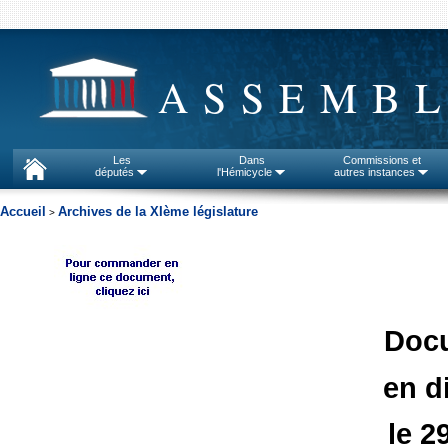
ASSEMBL
Les
Dans
Commissions et
députés
l'Hémicycle
autres instances
Accueil
Archives de la XIème législature
>
Doc
en d
le 2