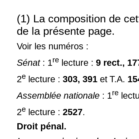
(1) La composition de ce
de la présente page.
Voir les numéros :
re
Sénat
: 1
lecture :
9 rect., 17
e
2
lecture :
303, 391
et T.A.
1
re
Assemblée nationale
: 1
lectu
e
2
lecture :
2527
.
Droit pénal.