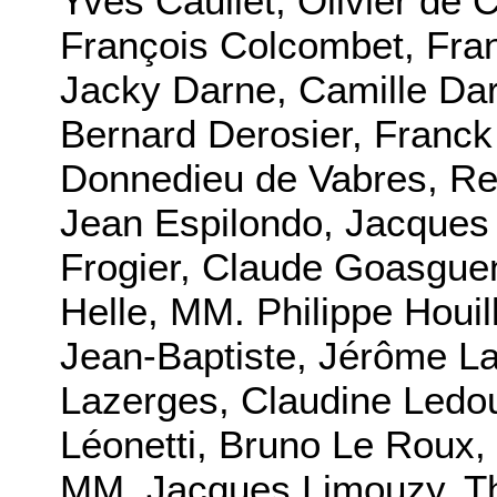
Yves Caullet, Olivier de
François Colcombet, Fran
Jacky Darne, Camille Da
Bernard Derosier, Franc
Donnedieu de Vabres, Re
Jean Espilondo, Jacques 
Frogier, Claude Goasgue
Helle, MM. Philippe Houil
Jean-Baptiste, Jérôme L
Lazerges, Claudine Ledo
Léonetti, Bruno Le Roux
MM. Jacques Limouzy, Th