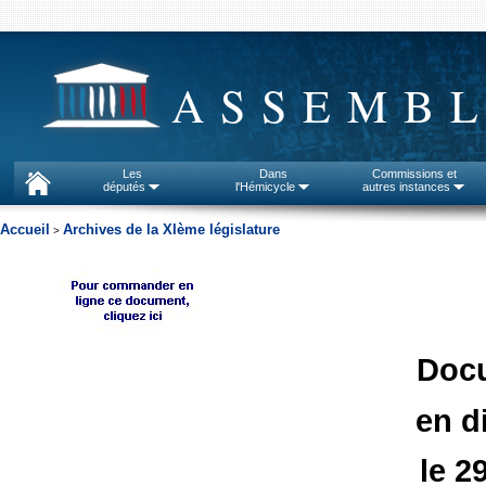
ASSEMBL
Les
Dans
Commissions et
députés
l'Hémicycle
autres instances
Accueil
Archives de la XIème législature
>
Doc
en d
le 2