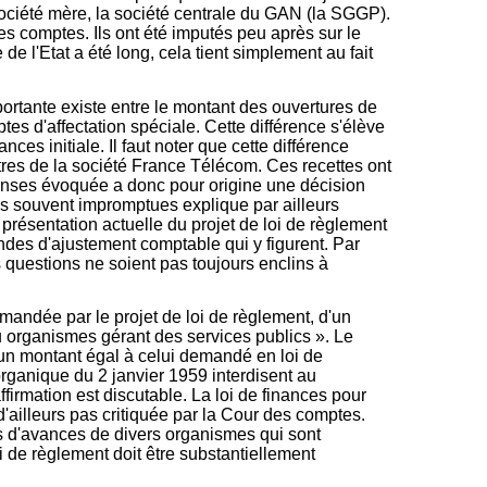
société mère, la société centrale du GAN (la SGGP).
ses comptes. Ils ont été imputés peu après sur le
de l'Etat a été long, cela tient simplement au fait
ortante existe entre le montant des ouvertures de
tes d'affectation spéciale. Cette différence s'élève
ces initiale. Il faut noter que cette différence
itres de la société France Télécom. Ces recettes ont
nses évoquée a donc pour origine une décision
tions souvent impromptues explique par ailleurs
 présentation actuelle du projet de loi de règlement
des d'ajustement comptable qui y figurent. Par
s questions ne soient pas toujours enclins à
mandée par le projet de loi de règlement, d'un
u organismes gérant des services publics ». Le
un montant égal à celui demandé en loi de
rganique du 2 janvier 1959 interdisent au
firmation est discutable. La loi de finances pour
d'ailleurs pas critiquée par la Cour des comptes.
es d'avances de divers organismes qui sont
oi de règlement doit être substantiellement