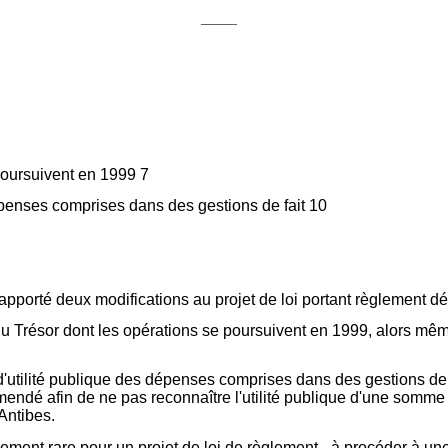
____
oursuivent en 1999 7
penses comprises dans des gestions de fait 10
apporté deux modifications au projet de loi portant règlement déf
x du Trésor dont les opérations se poursuivent en 1999, alors mê
 d'utilité publique des dépenses comprises dans des gestions de f
endé afin de ne pas reconnaître l'utilité publique d'une somme
Antibes.
ement rare pour un projet de loi de règlement - à procéder à un