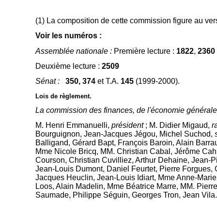
(1) La composition de cette commission figure au ver
Voir les numéros :
Assemblée nationale
:
Première lecture :
1822
,
2360
Deuxième lecture :
2509
Sénat
:
350, 374
et T.A.
145
(1999-2000).
Lois de règlement.
La commission des finances, de l'économie générale
M. Henri Emmanuelli,
président
; M. Didier Migaud,
r
Bourguignon, Jean-Jacques Jégou, Michel Suchod,
Balligand, Gérard Bapt, François Baroin, Alain Barr
Mme Nicole Bricq, MM. Christian Cabal, Jérôme Cahuz
Courson, Christian Cuvilliez, Arthur Dehaine, Jean-P
Jean-Louis Dumont, Daniel Feurtet, Pierre Forgues,
Jacques Heuclin, Jean-Louis Idiart, Mme Anne-Marie 
Loos, Alain Madelin, Mme Béatrice Marre, MM. Pierre
Saumade, Philippe Séguin, Georges Tron, Jean Vila.