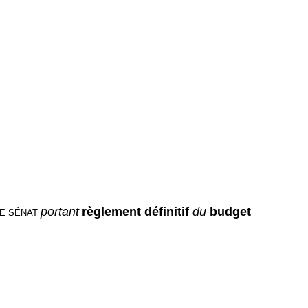
portant
règlement définitif
du
budget
LE SÉNAT