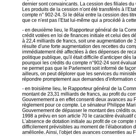
dernier sont convaincants. La cession des filiales du
Les produits de la cession n'ont été transférés à l'Et
compte n° 902-24. Si le délai entre la cession des titr
que ce n'est pas l'Etat lui-même qui a procédé à cette
- en deuxième lieu, le Rapporteur général de la Comm
crédit votées en loi de finances initiale et celui des
à 22,4 milliards de francs, soit une augmentation de 36
résulte d'une forte augmentation des recettes du comp
immédiatement été affectées à des dépenses de reca
politique publique, qu'il était difficile d'anticiper d
pourquoi les crédits du compte n°902-24 sont évaluatif
ne permet pas que le Parlement soit informé de faço
ailleurs, on peut déplorer que les services du ministè
répondre promptement aux demandes d'information d
- en troisième lieu, le Rapporteur général de la Com
montant de 23,31 milliards de francs, au profit du c
Gouvernement a en effet consenti deux avances au Fo
règlement pour ce compte. Le sénateur Philippe Marin
Gouvernement de dépasser le montant des crédits ouver
1998 a prévu en son article 70 le caractère évaluatif
L'absence de dotation initiale au profit de ce compte
difficilement prévisibles au moment de l'élaboration d
améliorée. Ainsi, l'objet des avances consenties au FSR