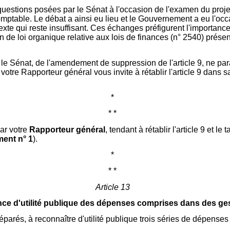
uestions posées par le Sénat à l'occasion de l'examen du proje
comptable. Le débat a ainsi eu lieu et le Gouvernement a eu l'oc
te qui reste insuffisant. Ces échanges préfigurent l'importance q
on de loi organique relative aux lois de finances (n° 2540) présen
r le Sénat, de l'amendement de suppression de l'article 9, ne pa
 votre Rapporteur général vous invite à rétablir l'article 9 dans
*
* *
ar votre
Rapporteur général
, tendant à rétablir l'article 9 et l
ent n° 1
).
*
* *
Article 13
e d'utilité publique des dépenses comprises dans des gest
parés, à reconnaître d'utilité publique trois séries de dépenses r