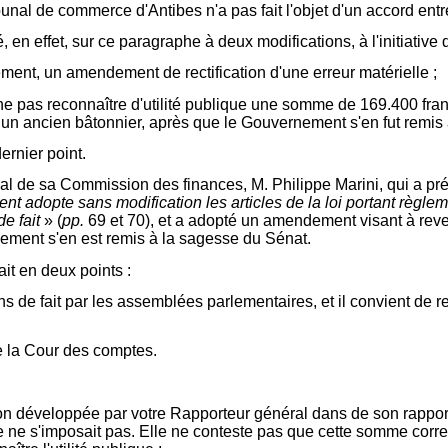
tribunal de commerce d'Antibes n'a pas fait l'objet d'un accord e
 en effet, sur ce paragraphe à deux modifications, à l'initiativ
ement, un amendement de rectification d'une erreur matérielle ;
 ne pas reconnaître d'utilité publique une somme de 169.400 fra
 un ancien bâtonnier, après que le Gouvernement s'en fut remis
ernier point.
néral de sa Commission des finances, M. Philippe Marini, qui a p
ent adopte sans modification les articles de la loi portant règlem
e fait
» (
pp.
69 et 70), et a adopté un amendement visant à reven
ement s'en est remis à la sagesse du Sénat.
it en deux points :
ons de fait par les assemblées parlementaires, et il convient de r
de la Cour des comptes.
ion développée par votre Rapporteur général dans de son rapport
que ne s'imposait pas. Elle ne conteste pas que cette somme co