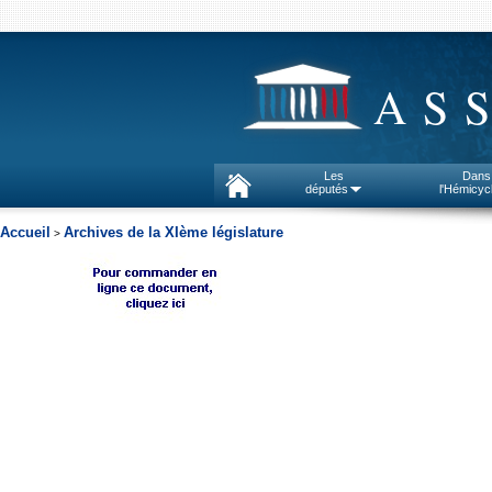
AS
Les
Dans
députés
l'Hémicyc
Accueil
Archives de la XIème législature
>