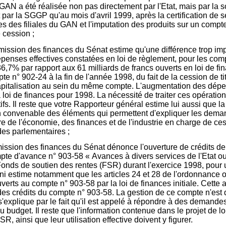
 GAN a été réalisée non pas directement par l'Etat, mais par la 
at par la SGGP qu'au mois d'avril 1999, après la certification de 
es des filiales du GAN et l'imputation des produits sur un compte 
 cession ;
ission des finances du Sénat estime qu'une différence trop imp
 dépenses effectives constatées en loi de règlement, pour les comp
,7% par rapport aux 61 milliards de francs ouverts en loi de finan
te n° 902-24 à la fin de l'année 1998, du fait de la cession de t
pitalisation au sein du même compte. L'augmentation des dépe
ès la loi de finances pour 1998. La nécessité de traiter ces opéra
s. Il reste que votre Rapporteur général estime lui aussi que la
n convenable des éléments qui permettent d'expliquer les deman
re de l'économie, des finances et de l'industrie en charge de ce
es parlementaires ;
mission des finances du Sénat dénonce l'ouverture de crédits de
ompte d'avance n° 903-58 « Avances à divers services de l'Etat o
nds de soutien des rentes (FSR) durant l'exercice 1998, pour 
i estime notamment que les articles 24 et 28 de l'ordonnance o
ts au compte n° 903-58 par la loi de finances initiale. Cette af
 des crédits du compte n° 903-58. La gestion de ce compte n'est 
 s'explique par le fait qu'il est appelé à répondre à des demand
u budget. Il reste que l'information contenue dans le projet de l
, ainsi que leur utilisation effective doivent y figurer.