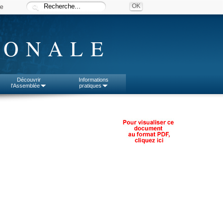
ée
IONALE
Découvrir
Informations
l'Assemblée
pratiques