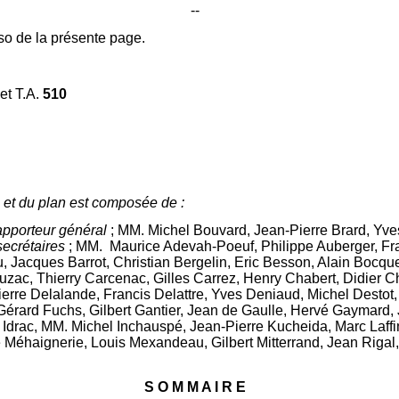
--
so de la présente page.
et T.A.
510
 et du plan est composée de :
apporteur général
; MM. Michel Bouvard, Jean-Pierre Brard, Yve
secrétaires
; MM. Maurice Adevah-Poeuf, Philippe Auberger, Fra
au, Jacques Barrot, Christian Bergelin, Eric Besson, Alain Boc
ac, Thierry Carcenac, Gilles Carrez, Henry Chabert, Didier C
ierre Delalande, Francis Delattre, Yves Deniaud, Michel Destot,
 Gérard Fuchs, Gilbert Gantier, Jean de Gaulle, Hervé Gaymard
Idrac, MM. Michel Inchauspé, Jean-Pierre Kucheida, Marc Laffi
 Méhaignerie, Louis Mexandeau, Gilbert Mitterrand, Jean Rigal,
S O M M A I R E