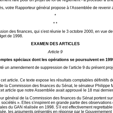
s, votre Rapporteur général propose à l'Assemblée de revenir au
*
* *
sion des finances, qui s'est réunie le 3 octobre 2000, en vue de
udget de 1998.
EXAMEN DES ARTICLES
Article 9
mptes spéciaux dont les opérations se poursuivent en 199
té un amendement de suppression de l'article 9 du présent proje
cet article. Ce texte expose les résultats comptables définitifs
de la Commission des finances du Sénat, le sénateur Philippe 
et article que notre Assemblée avait approuvé le 18 mai dernier.
teur général de la Commission des finances du Sénat portent sur 
es sociétés ». Elles s'inspirent en grande partie des observation
iales du GAN réalisée en 1998. S'il est effectivement regrettabl
alisée, les arguments présentés en réponse par le Gouvernement 