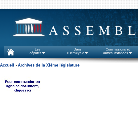
ASSEMBL
Les
Dans
Commissions et
députés
l'Hémicycle
autres instances
Accueil
Archives de la XIème législature
>