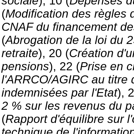
sociale
), 10 (
Dépenses 
(
Modification des règles 
CNAF du financement de
(
Abrogation de la loi du
retraite
), 20 (
Création d'u
pensions
), 22 (
Prise en c
l'ARRCO/AGIRC au titre d
indemnisées par l'Etat
), 
2 % sur les revenus du p
(
Rapport d'équilibre sur 
technique de l'information