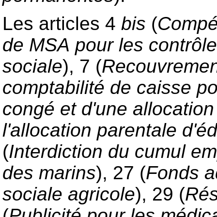
Les articles 4
bis
(
Compét
de MSA
pour les contrôle
sociale
), 7 (
Recouvrement 
comptabilité de caisse po
congé et d'une allocatio
l'allocation
parentale d'éd
(
Interdiction du cumul emp
des marins
), 27 (
Fonds ad
sociale agricole
), 29 (
Rés
(
Publicité pour les médi