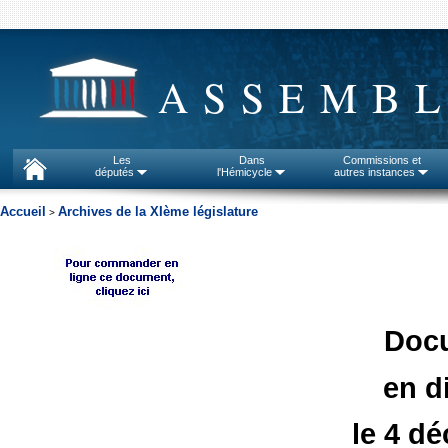
ASSEMBL
Les
Dans
Commissions et
députés
l'Hémicycle
autres instances
Accueil
Archives de la XIème législature
>
Doc
en d
le 4 d