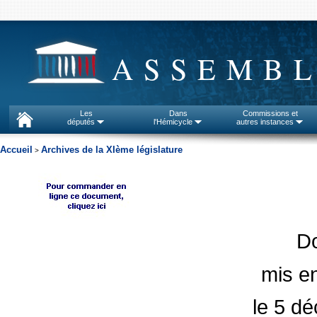
ASSEMBL
Les
Dans
Commissions et
députés
l'Hémicycle
autres instances
Accueil
Archives de la XIème législature
>
D
mis en
le 5 d