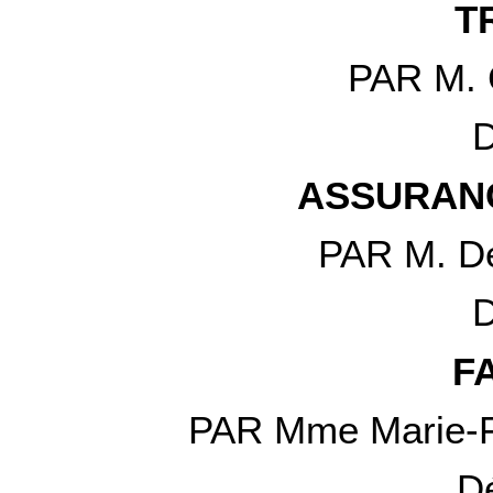
T
PAR M. 
D
ASSURANC
PAR M. D
D
F
PAR Mme Marie-
D