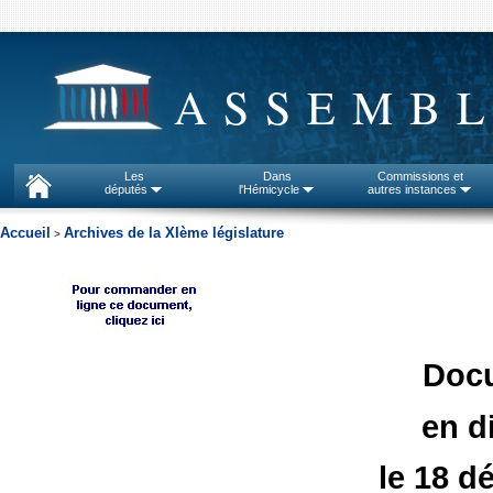
ASSEMBL
Les
Dans
Commissions et
députés
l'Hémicycle
autres instances
Accueil
Archives de la XIème législature
>
Doc
en d
le 18 