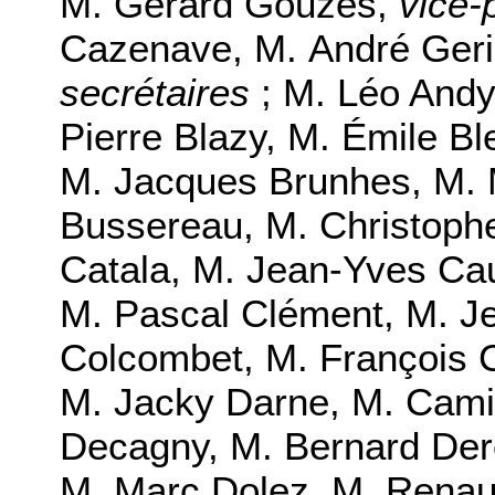
M. Gérard Gouzes,
vice-
Cazenave, M. André Geri
secrétaires
; M. Léo Andy
Pierre Blazy, M. Émile Bl
M. Jacques Brunhes, M. M
Bussereau, M. Christoph
Catala, M. Jean-Yves Cau
M. Pascal Clément, M. J
Colcombet, M. François C
M. Jacky Darne, M. Cami
Decagny, M. Bernard Dero
M. Marc Dolez, M. Renau