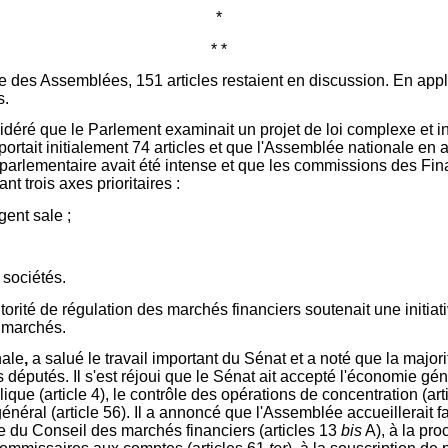
*
* *
des Assemblées, 151 articles restaient en discussion. En applica
s.
idéré que le Parlement examinait un projet de loi complexe et 
ortait initialement 74 articles et que l'Assemblée nationale en av
il parlementaire avait été intense et que les commissions des F
t trois axes prioritaires :
gent sale ;
 sociétés.
'Autorité de régulation des marchés financiers soutenait une initi
s marchés.
nale
,
a salué le travail important du Sénat et a noté que la majori
s députés. Il s'est réjoui que le Sénat ait accepté l'économie gé
lique (article 4), le contrôle des opérations de concentration (ar
général (article 56). Il a annoncé que l'Assemblée accueillerait 
ce du Conseil des marchés financiers (articles 13
bis
A), à la pro