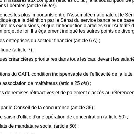
s commissaires aux comptes (articles 61
ter
), à la souscription de 
ns libérales (article 69
ter
).
ences les plus importants entre l'Assemblée nationale et le Sénat.
indiqué que la définition par le Sénat du service bancaire de base
ontre les exclusions, et que l'introduction d'articles sur l'Autorit
 projet de loi. Il a également indiqué les autres points de diver
s entreprises du secteur financier (article 6 A) ;
ique (article 7) ;
es créancières prioritaires dans tous les cas, devant les salariés
tions du GAFI, condition indispensable de l'efficacité de la lutte 
e association de malfaiteurs (article 25
bis
) ;
uses de remises rétroactives et de paiement d'accès au référencem
ar le Conseil de la concurrence (article 38) ;
 saisir d'office d'une opération de concentration (article 50) ;
ts de mandataire social (article 60) ;