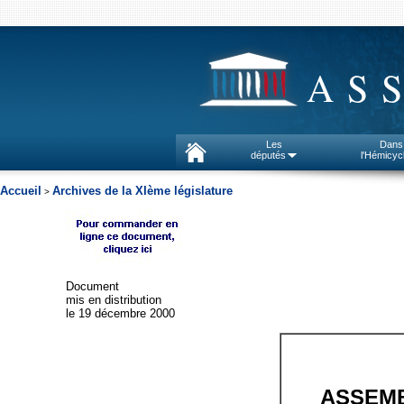
AS
Les
Dans
députés
l'Hémicyc
Accueil
Archives de la XIème législature
>
Document
mis en distribution
le 19 décembre 2000
ASSEMB