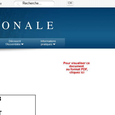
ée
IONALE
Découvrir
Informations
l'Assemblée
pratiques
8
T