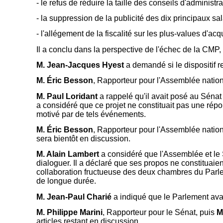
- le refus de réduire la taille des conseils d'administrat
- la suppression de la publicité des dix principaux sa
- l'allégement de la fiscalité sur les plus-values d'acq
Il a conclu dans la perspective de l'échec de la CMP
M. Jean-Jacques Hyest
a demandé si le dispositif re
M. Éric Besson
, Rapporteur pour l'Assemblée nationa
M. Paul Loridant
a rappelé qu'il avait posé au Sénat 
a considéré que ce projet ne constituait pas une rép
motivé par de tels événements.
M. Éric Besson
, Rapporteur pour l'Assemblée nation
sera bientôt en discussion.
M. Alain Lambert
a considéré que l'Assemblée et le S
dialoguer. Il a déclaré que ses propos ne constituaie
collaboration fructueuse des deux chambres du Parlem
de longue durée.
M. Jean-Paul Charié
a indiqué que le Parlement avait
M. Philippe Marini
, Rapporteur pour le Sénat, puis
M
articles restant en discussion.