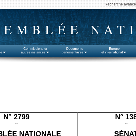
Recherche avanc
SEMBLÉE NAT
Commissions et
Documents
Europe
le
autres instances
parlementaires
et international
N° 2799
N° 13
--
--
LÉE NATIONALE
SÉNA