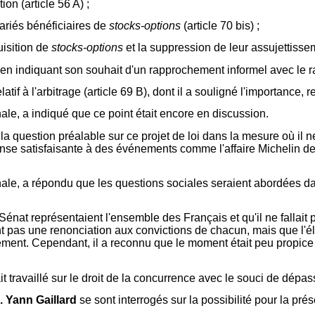
ion (article 56 A) ;
lariés bénéficiaires de
stocks-options
(article 70 bis) ;
uisition de
stocks-options
et la suppression de leur assujettissem
, en indiquant son souhait d'un rapprochement informel avec le 
latif à l'arbitrage (article 69 B), dont il a souligné l'importance,
le, a indiqué que ce point était encore en discussion.
la question préalable sur ce projet de loi dans la mesure où il ne
onse satisfaisante à des événements comme l'affaire Michelin d
ale, a répondu que les questions sociales seraient abordées dan
énat représentaient l'ensemble des Français et qu'il ne fallait
nt pas une renonciation aux convictions de chacun, mais que l'é
ent. Cependant, il a reconnu que le moment était peu propice à
 travaillé sur le droit de la concurrence avec le souci de dépass
. Yann Gaillard
se sont interrogés sur la possibilité pour la 