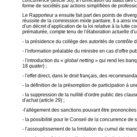
concurrence (article 38), à l'unification du statut de
forme de sociétés par actions simplifiées de professio
Le Rapporteur a ensuite fait part des points de diverg
réussite de la commission mixte paritaire. Il a ainsi 
d'un décret d'application de la loi relative à la lutte c
prématurée, compte tenu de l'élaboration actuelle d'un
- la présidence du collège des autorités de contrôle de
- l'information préalable du ministre en cas d'offre publ
- l'introduction du «
global netting
» qui rend les banqu
18
quater
) ;
- l'effet direct, dans le droit français, des recommanda
- la définition de la présomption de participation à un
- la suppression de la nullité d'ordre public des cla
d'achat (article 29) ;
-l'allégement des sanctions pouvant être prononcées p
- la possibilité pour le Conseil de la concurrence de se
- l'assouplissement de la limitation du cumul de manda