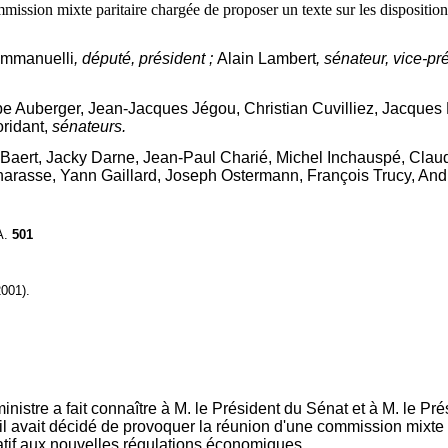
on mixte paritaire chargée de proposer un texte sur les dispositions r
Emmanuelli
, député, président ;
Alain Lambert
, sénateur, vice-pr
e Auberger, Jean-Jacques Jégou, Christian Cuvilliez, Jacques
oridant,
sénateurs.
Baert, Jacky Darne, Jean-Paul Charié, Michel Inchauspé, Claud
asse, Yann Gaillard, Joseph Ostermann, François Trucy, Andr
A.
501
001).
ministre a fait connaître à M. le Président du Sénat et à M. le 
, il avait décidé de provoquer la réunion d'une commission mixte 
latif aux nouvelles régulations économiques.