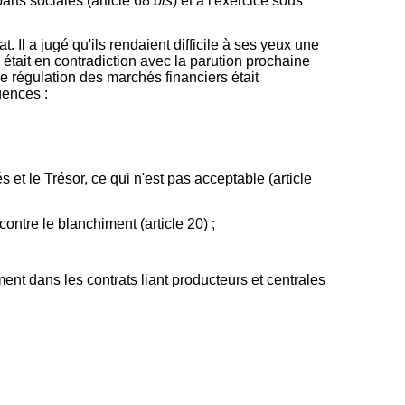
parts sociales (article 68
bis
) et à l'exercice sous
 Il a jugé qu'ils rendaient difficile à ses yeux une
 était en contradiction avec la parution prochaine
é de régulation des marchés financiers était
gences :
 et le Trésor, ce qui n'est pas acceptable (article
contre le blanchiment (article 20) ;
ent dans les contrats liant producteurs et centrales