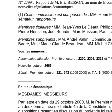
N° 2799 .- Rapport de M. Eric BESSON, au nom de la commissi
nouvelles régulations économiques
(1)
Cette commission est composée de
: MM. Henri 
sénateur, rapporteurs.
Membres titulaires :
MM. Jean-Yves Le Déaut, Philipp
Pierre Hérisson, Joël Bourdin, Marc Massion, Paul L
Membres suppléants :
MM. André Vallini, Dominique 
Badré, Mme Marie-Claude Beaudeau, MM. Michel Char
Voir les numéros :
Assemblée nationale
: Première lecture :
2250, 2309, 2319
et T.
Nouvelle lecture :
2666
Sénat
: Première lecture :
321, 343
(1999-2000) et T.A.
6
(2000-2
_____________
Politique économique.
MESDAMES, MESSIEURS,
Par lettre en date du 19 octobre 2000, M. le Premier 
au deuxième alinéa de l'article 45 de la Constitution
dispositions restant en discussion du projet de loi re