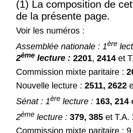
(1) La composition de ce
de la présente page.
Voir les numéros :
ère
Assemblée nationale : 1
lect
ème
2
lecture :
2201
,
2414
et T
Commission mixte paritaire :
2
Nouvelle lecture :
2511, 2622
e
ère
Sénat : 1
lecture :
163, 214
e
ème
2
lecture :
379, 385
et T.A.
Commission mixte paritaire : 9