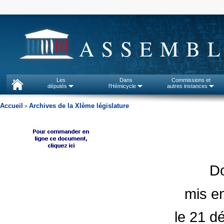
ASSEMBL
Les
Dans
Commissions et
députés
l'Hémicycle
autres instances
Accueil
Archives de la XIème législature
>
D
mis en
le 21 