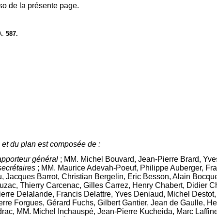
so de la présente page.
A.
587.
 et du plan est composée de :
apporteur général
; MM. Michel Bouvard, Jean-Pierre Brard, Yve
secrétaires
; MM. Maurice Adevah-Poeuf, Philippe Auberger, Fra
au, Jacques Barrot, Christian Bergelin, Eric Besson, Alain Boc
ac, Thierry Carcenac, Gilles Carrez, Henry Chabert, Didier C
ierre Delalande, Francis Delattre, Yves Deniaud, Michel Destot,
erre Forgues, Gérard Fuchs, Gilbert Gantier, Jean de Gaulle, 
rac, MM. Michel Inchauspé, Jean-Pierre Kucheida, Marc Laffi