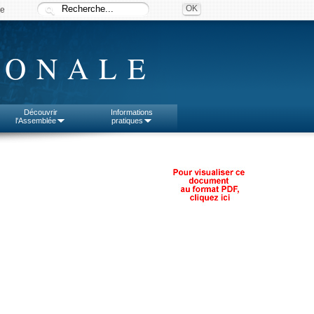
ée
IONALE
Découvrir
Informations
l'Assemblée
pratiques