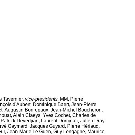
s Tavernier,
vice-présidents,
MM. Pierre
nçois d'Aubert, Dominique Baert, Jean-Pierre
quet, Augustin Bonrepaux, Jean-Michel Boucheron,
houat, Alain Claeys, Yves Cochet, Charles de
 Patrick Devedjian, Laurent Dominati, Julien Dray,
Hervé Gaymard, Jacques Guyard, Pierre Hériaud,
neur, Jean-Marie Le Guen, Guy Lengagne, Maurice