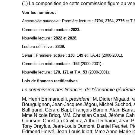
(1) La composition de cette commission figure au ver
Voir les numéros :
Assemblée nationale
: Première lecture :
2704, 2764, 2775
et T.
Commission mixte paritaire
2823.
Nouvelle lecture :
2822
et
2828.
Lecture définitive :
2839.
Sénat
: Première lecture :
130, 149
et T.A.
43
(2000-2001).
Commission mixte paritaire :
152
(2000-2001).
Nouvelle lecture :
170, 171
et T.A.
53
(2000-2001).
Lois de finances rectificatives.
La commission des finances, de l'économie générale
M. Henri Emmanuelli,
président
; M. Didier Migaud,
r
Bourguignon, Jean-Jacques Jégou, Michel Suchod,
Balligand, Gérard Bapt, François Baroin, Alain Barr
Mme Nicole Bricq, MM. Christian Cabal, Jérôme Cahuz
Courson, Christian Cuvilliez, Arthur Dehaine, Jean-P
Tony Dreyfus, Jean-Louis Dumont, Daniel Feurtet, Pi
Edmond Hervé, Jean-Louis Idiart, Mme Anne-Marie Id