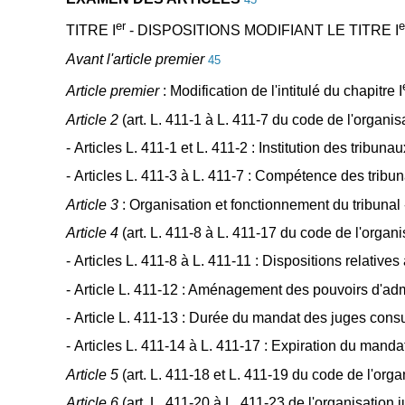
er
e
TITRE I
- DISPOSITIONS MODIFIANT LE TITRE I
Avant l'article premier
45
Article premier
: Modification de l'intitulé du chapitre I
Article 2
(art. L. 411-1 à L. 411-7 du code de l'organ
- Articles L. 411-1 et L. 411-2 : Institution des trib
- Articles L. 411-3 à L. 411-7 : Compétence des tri
Article 3
: Organisation et fonctionnement du tribunal 
Article 4
(art. L. 411-8 à L. 411-17 du code de l'orga
- Articles L. 411-8 à L. 411-11
: Dispositions relativ
- Article L. 411-12 : Aménagement des pouvoirs d'admi
- Article L. 411-13 : Durée du mandat des juges cons
- Articles L. 411-14 à L. 411-17 : Expiration du mand
Article 5
(art. L. 411-18 et L. 411-19 du code de l'orga
Article 6
(art. L. 411-20 à L. 411-23 de l'organisation