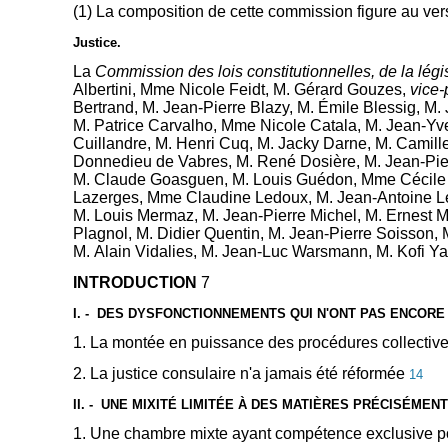
(1) La composition de cette commission figure au ver
Justice.
La
Commission des lois constitutionnelles, de la légi
Albertini, Mme Nicole Feidt, M. Gérard Gouzes,
vice-
Bertrand, M. Jean-Pierre Blazy, M. Émile Blessig, M
M. Patrice Carvalho, Mme Nicole Catala, M. Jean-Yv
Cuillandre, M. Henri Cuq, M. Jacky Darne, M. Camil
Donnedieu de Vabres, M. René Dosière, M. Jean-Pierr
M. Claude Goasguen, M. Louis Guédon, Mme Cécile He
Lazerges, Mme Claudine Ledoux, M. Jean-Antoine Lé
M. Louis Mermaz, M. Jean-Pierre Michel, M. Ernest 
Plagnol, M. Didier Quentin, M. Jean-Pierre Soisson, M
M. Alain Vidalies, M. Jean-Luc Warsmann, M. Kofi 
INTRODUCTION
7
I. -
DES DYSFONCTIONNEMENTS QUI N'ONT PAS ENCORE
1. La montée en puissance des procédures collecti
2. La justice consulaire n'a jamais été réformée
14
II. - UNE MIXITÉ LIMITÉE À DES MATIÈRES PRÉCISÉME
1. Une chambre mixte ayant compétence exclusive po