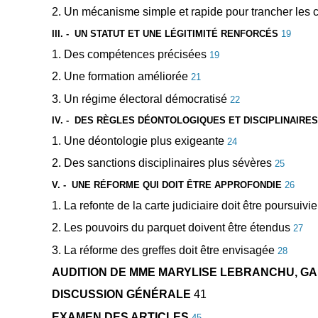
2. Un mécanisme simple et rapide pour trancher les c
III. -
UN STATUT ET UNE LÉGITIMITÉ RENFORCÉS
19
1. Des compétences précisées
19
2. Une formation améliorée
21
3. Un régime électoral démocratisé
22
IV. -
DES RÈGLES DÉONTOLOGIQUES ET DISCIPLINAIRE
1. Une déontologie plus exigeante
24
2. Des sanctions disciplinaires plus sévères
25
V. -
UNE RÉFORME QUI DOIT ÊTRE APPROFONDIE
26
1. La refonte de la carte judiciaire doit être poursuivi
2. Les pouvoirs du parquet doivent être étendus
27
3. La réforme des greffes doit être envisagée
28
AUDITION DE MME MARYLISE LEBRANCHU, GAR
DISCUSSION GÉNÉRALE
41
EXAMEN DES ARTICLES
45