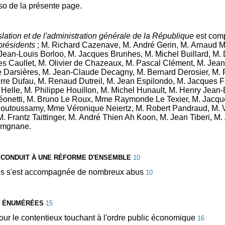
so de la présente page.
slation et de l'administration générale de la République
est com
présidents
; M. Richard Cazenave, M. André Gerin, M. Arnaud 
. Jean-Louis Borloo, M. Jacques Brunhes, M. Michel Buillard, 
es Caullet, M. Olivier de Chazeaux, M. Pascal Clément, M. Jea
le Darsières, M. Jean-Claude Decagny, M. Bernard Derosier, M.
e Dufau, M. Renaud Dutreil, M. Jean Espilondo, M. Jacques Flo
lle, M. Philippe Houillon, M. Michel Hunault, M. Henry Jean-
onetti, M. Bruno Le Roux, Mme Raymonde Le Texier, M. Jacque
Moutoussamy, Mme Véronique Neiertz, M. Robert Pandraud, M. V
. Frantz Taittinger, M. André Thien Ah Koon, M. Jean Tiberi, M. 
Yamgnane.
 CONDUIT À UNE RÉFORME D'ENSEMBLE
10
ves s'est accompagnée de nombreux abus
10
NT ÉNUMÉRÉES
15
ur le contentieux touchant à l'ordre public économique
16