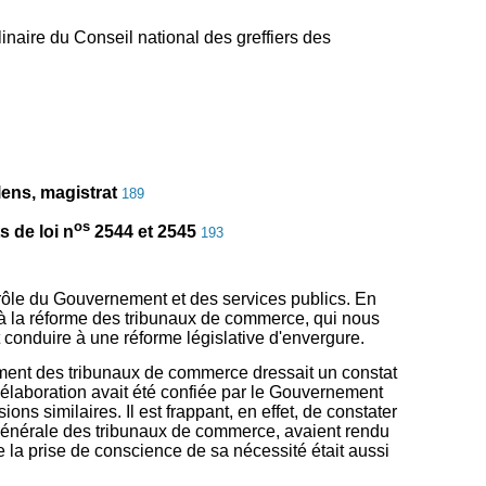
linaire du Conseil national des greffiers des
ens, magistrat
189
os
 de loi n
2544 et 2545
193
ntrôle du Gouvernement et des services publics. En
t à la réforme des tribunaux de commerce, qui nous
t conduire à une réforme législative d'envergure.
nnement des tribunaux de commerce dressait un constat
t l'élaboration avait été confiée par le Gouvernement
ons similaires. Il est frappant, en effet, de constater
 générale des tribunaux de commerce, avaient rendu
 la prise de conscience de sa nécessité était aussi