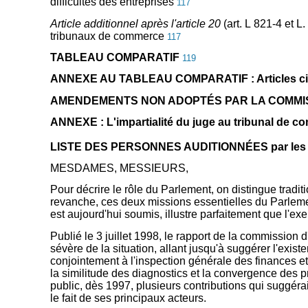
difficultés des entreprises
117
Article additionnel après l'article 20
(art. L 821-4 et L
tribunaux de commerce
117
TABLEAU COMPARATIF
119
ANNEXE AU TABLEAU COMPARATIF : Articles cités 
AMENDEMENTS NON ADOPTÉS PAR LA COMMI
ANNEXE : L'impartialité du juge au tribunal de c
LISTE DES PERSONNES AUDITIONNÉES par les rappo
MESDAMES, MESSIEURS,
Pour décrire le rôle du Parlement, on distingue tradi
revanche, ces deux missions essentielles du Parlemen
est aujourd'hui soumis, illustre parfaitement que l'e
Publié le 3 juillet 1998, le rapport de la commission
sévère de la situation, allant jusqu'à suggérer l'exist
conjointement à l'inspection générale des finances et à
la similitude des diagnostics et la convergence des 
public, dès 1997, plusieurs contributions qui suggéra
le fait de ses principaux acteurs.