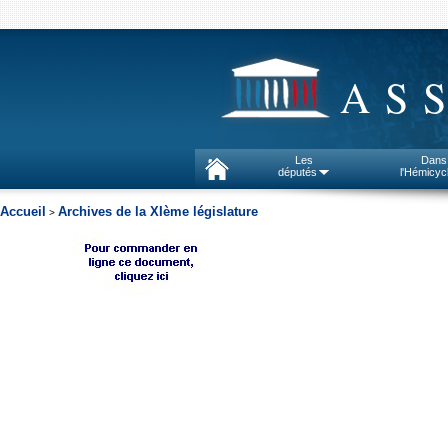
AS
Les
Dans
députés
l'Hémicyc
Accueil
Archives de la XIème législature
>