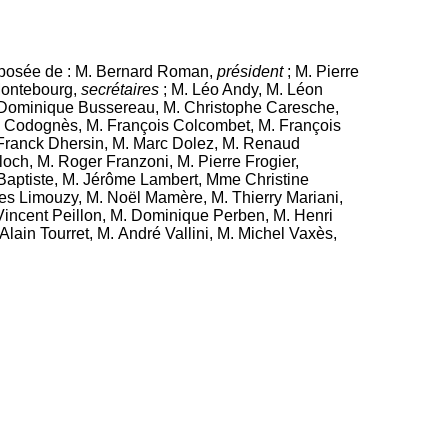
posée de : M. Bernard Roman,
président
; M. Pierre
Montebourg,
secrétaires
; M. Léo Andy, M. Léon
M. Dominique Bussereau, M. Christophe Caresche,
n Codognès, M. François Colcombet, M. François
 Franck Dhersin, M. Marc Dolez, M. Renaud
ch, M. Roger Franzoni, M. Pierre Frogier,
Baptiste, M. Jérôme Lambert, Mme Christine
s Limouzy, M. Noël Mamère, M. Thierry Mariani,
incent Peillon, M. Dominique Perben, M. Henri
Alain Tourret, M. André Vallini, M. Michel Vaxès,