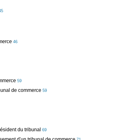
45
mmerce
46
commerce
59
ribunal de commerce
59
résident du tribunal
69
sissement d'un tribunal de commerce
71