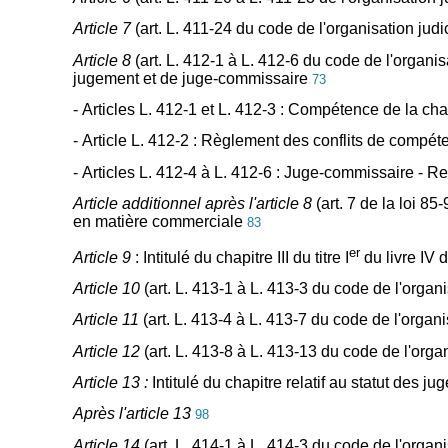
Article 7
(art. L. 411-24 du code de l'organisation ju
Article 8
(art. L. 412-1 à L. 412-6 du code de l'organ
jugement et de juge-commissaire
73
- Articles L. 412-1 et L. 412-3 : Compétence de la 
- Article L. 412-2 : Règlement des conflits de compé
- Articles L. 412-4 à L. 412-6 : Juge-commissaire - 
Article additionnel après l'article 8
(art. 7 de la loi 
en matière commerciale
83
er
Article 9
: Intitulé du chapitre III du titre I
du livre IV 
Article 10
(art. L. 413-1 à L. 413-3 du code de l'organi
Article 11
(art. L. 413-4 à L. 413-7 du code de l'organi
Article 12
(art. L. 413-8 à L. 413-13 du code de l'organ
Article 13 :
Intitulé du chapitre relatif au statut des ju
Après l'article 13
98
Article 14
(art. L. 414-1 à L. 414-3 du code de l'orga