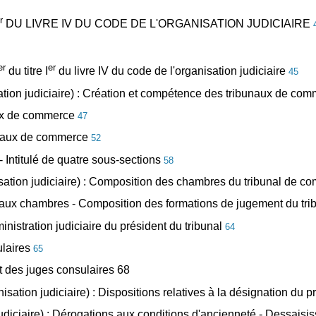
r
DU LIVRE IV DU CODE DE L'ORGANISATION JUDICIAIRE
er
er
du titre I
du livre IV du code de l'organisation judiciaire
45
isation judiciaire) : Création et compétence des tribunaux de co
unaux de commerce
47
bunaux de commerce
52
- Intitulé de quatre sous-sections
58
nisation judiciaire) : Composition des chambres du tribunal de 
es aux chambres - Composition des formations de jugement du t
nistration judiciaire du président du tribunal
64
ulaires
65
at des juges consulaires 68
nisation judiciaire) : Dispositions relatives à la désignation du p
 judiciaire) : Dérogations aux conditions d'ancienneté - Dessai