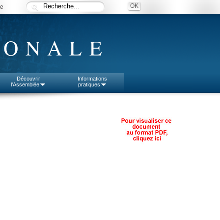
ée
IONALE
Découvrir
Informations
l'Assemblée
pratiques