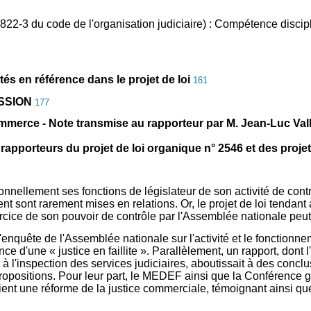
. 822-3 du code de l'organisation judiciaire) : Compétence discip
en référence dans le projet de loi
161
SSION
177
ommerce - Note transmise au rapporteur par M. Jean-Luc Vall
rteurs du projet de loi organique n° 2546 et des projets
tionnellement ses fonctions de législateur de son activité de co
t sont rarement mises en relations. Or, le projet de loi tendan
xercice de son pouvoir de contrôle par l'Assemblée nationale peu
 d'enquête de l'Assemblée nationale sur l'activité et le fonctio
ence d'une « justice en faillite ». Parallèlement, un rapport, don
 l'inspection des services judiciaires, aboutissait à des conclusi
propositions. Pour leur part, le MEDEF ainsi que la Conférence
ient une réforme de la justice commerciale, témoignant ainsi que