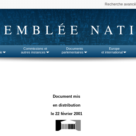
Recherche avanc
SEMBLÉE NAT
Commissions et
Documents
Europe
le
autres instances
parlementaires
et international
Document mis
en distribution
le 22 février 2001