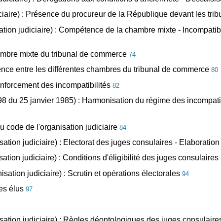
diciaire) : Présence du procureur de la République devant les 
isation judiciaire) : Compétence de la chambre mixte - Incompati
chambre mixte du tribunal de commerce
74
tence entre les différentes chambres du tribunal de commerce
80
Renforcement des incompatibilités
82
85-98 du 25 janvier 1985) : Harmonisation du régime des incompati
du code de l'organisation judiciaire
84
sation judiciaire) : Electorat des juges consulaires - Elaboration 
sation judiciaire) : Conditions d'éligibilité des juges consulaires
isation judiciaire) : Scrutin et opérations électorales
94
ges élus
97
nisation judiciaire) : Règles déontologiques des juges consulair