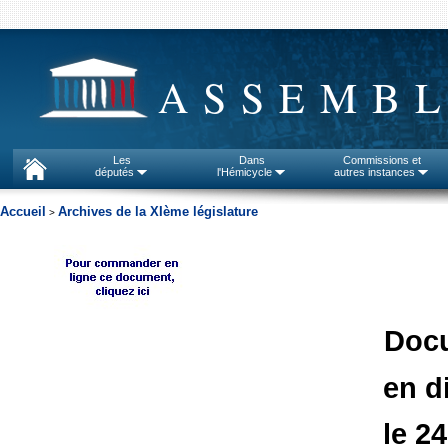
ASSEMBL
Les
Dans
Commissions et
députés
l'Hémicycle
autres instances
Accueil
Archives de la XIème législature
>
Doc
en d
le 24