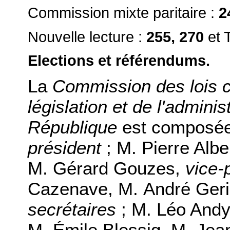
Commission mixte paritaire :
2
Nouvelle lecture :
255, 270
et 
Elections et référendums.
La
Commission des lois co
législation et de l'adminis
République
est composée
président
; M. Pierre Albe
M. Gérard Gouzes,
vice-
Cazenave, M. André Geri
secrétaires
; M. Léo Andy
M. Émile Blessig, M. Jea