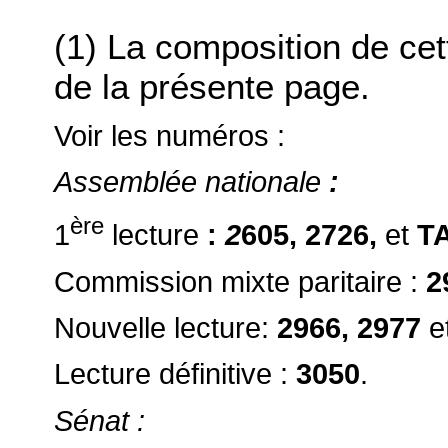
(1) La composition de ce
de la présente page.
Voir les numéros :
Assemblée nationale
:
ère
1
lecture
:
2
605, 2726,
et
TA
Commission mixte paritaire :
2
Nouvelle lecture:
2966, 2977
e
Lecture définitive :
3050
.
Sénat :