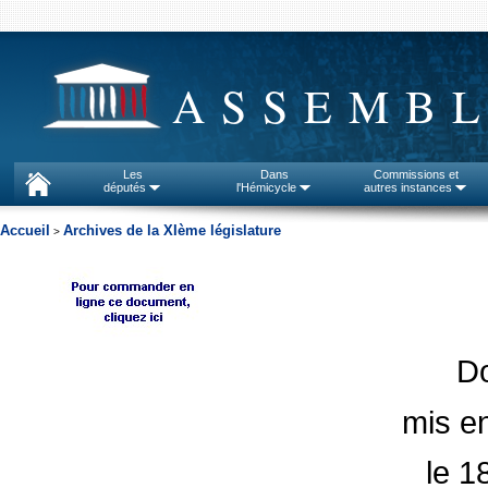
ASSEMBL
Les
Dans
Commissions et
députés
l'Hémicycle
autres instances
Accueil
Archives de la XIème législature
>
D
mis en
le 1