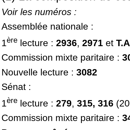
Voir les numéros :
Assemblée nationale :
ère
1
lecture :
2936
,
2971
et
T.A
Commission mixte paritaire :
3
Nouvelle lecture :
3082
Sénat :
ère
1
lecture :
279
,
315, 316
(20
Commission mixte paritaire :
3