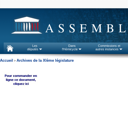
ASSEMBL
Les
Dans
Commissions et
députés
l'Hémicycle
autres instances
Accueil
Archives de la XIème législature
>