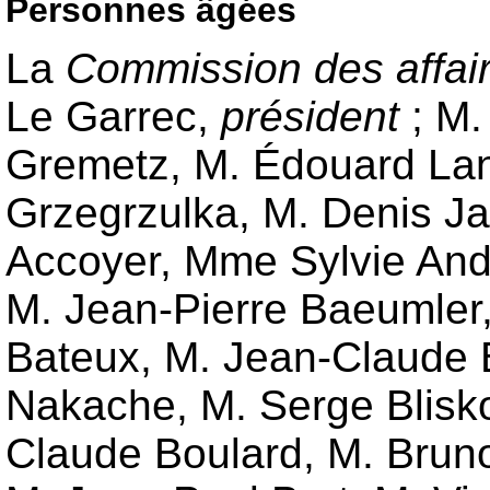
Personnes âgées
La
Commission des affaire
Le Garrec
,
président
;
M.
Gremetz
,
M. Édouard La
Grzegrzulka
,
M. Denis J
Accoyer
,
Mme Sylvie And
M. Jean-Pierre Baeumler
Bateux
,
M. Jean-Claude
Nakache
,
M. Serge Blisk
Claude Boulard
,
M. Brun