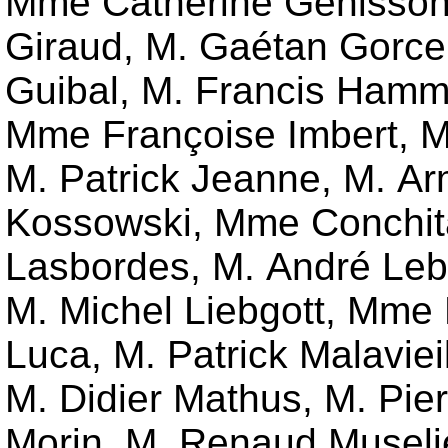
Mme Catherine Génisso
Giraud
,
M. Gaétan Gorce
Guibal
,
M. Francis Hamm
Mme Françoise Imbert
,
M
M. Patrick Jeanne
,
M. Ar
Kossowski
,
Mme Conchit
Lasbordes
,
M. André Leb
M. Michel Liebgott
,
Mme M
Luca
,
M. Patrick Malaviei
M. Didier Mathus
,
M. Pie
Morin
,
M. Renaud Museli