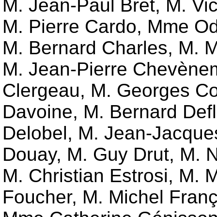
M. Jean-Paul Bret
,
M. Vic
M. Pierre Cardo
,
Mme Od
M. Bernard Charles
,
M. M
M. Jean-Pierre Chevène
Clergeau
,
M. Georges Co
Davoine
,
M. Bernard Defl
Delobel
,
M. Jean-Jacque
Douay
,
M. Guy Drut
,
M. N
M. Christian Estrosi
,
M. M
Foucher
,
M. Michel Franç