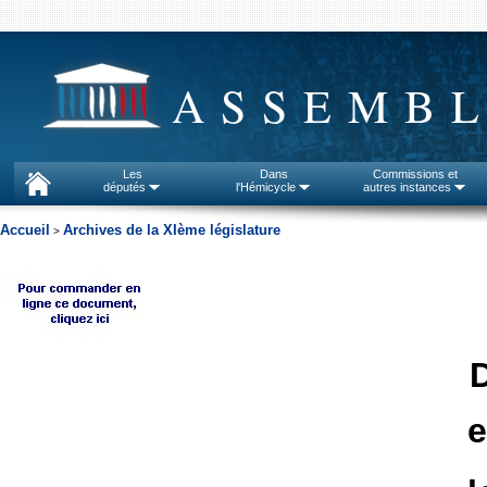
ASSEMBL
Les
Dans
Commissions et
députés
l'Hémicycle
autres instances
Accueil
Archives de la XIème législature
>
e