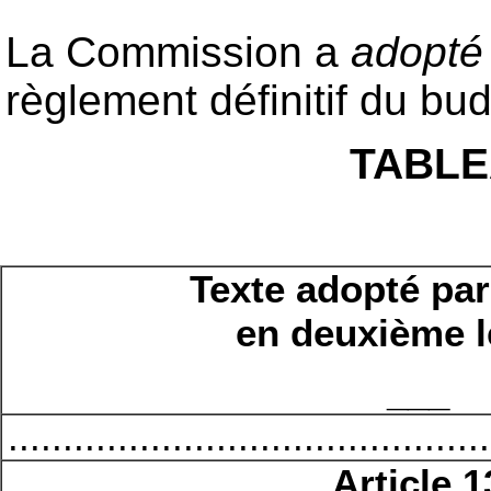
La Commission a
adopt
règlement définitif du bu
TABLE
Texte adopté par
en deuxième l
___
............................................
Article 1