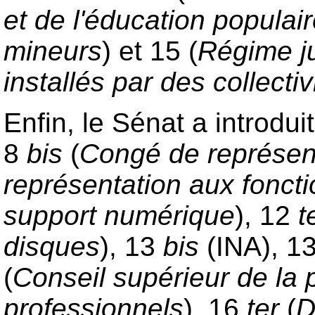
et de l'éducation populai
mineurs
) et 15 (
Régime ju
installés par des collectivi
Enfin, le Sénat a introdui
8
bis
(
Congé de représent
représentation aux fonct
support numérique
), 12
t
disques
), 13
bis
(INA), 1
(
Conseil supérieur de la pr
professionnels
), 16
ter
(
D