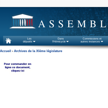
ASSEMBL
Les
Dans
Commissions et
députés
l'Hémicycle
autres instances
Accueil
Archives de la XIème législature
>