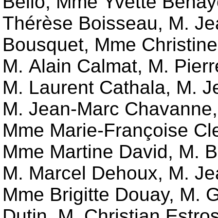
Bello
,
Mme Yvette Bena
Thérèse Boisseau
,
M. Je
Bousquet
,
Mme Christine
M. Alain Calmat
,
M. Pier
M. Laurent Cathala
,
M. J
M. Jean-Marc Chavanne
Mme Marie-Françoise Cl
Mme Martine David
,
M. B
M. Marcel Dehoux
,
M. Je
Mme Brigitte Douay
,
M. G
Dutin
,
M. Christian Estros