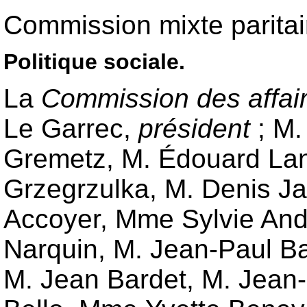
Commission mixte paritai
Politique sociale.
La
Commission des affaire
Le Garrec
,
président
;
M.
Gremetz
,
M. Édouard La
Grzegrzulka
,
M. Denis J
Accoyer
,
Mme Sylvie And
Narquin
,
M. Jean-Paul B
M. Jean Bardet
,
M. Jean