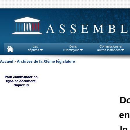
ASSEMBL
Les
Dans
Commissions et
députés
l'Hémicycle
autres instances
Accueil
Archives de la XIème législature
>
D
en
le