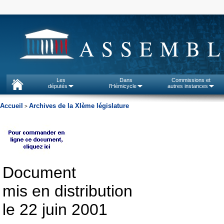
ASSEMBL
Les
Dans
Commissions et
députés
l'Hémicycle
autres instances
Accueil
Archives de la XIème législature
>
Document
mis en distribution
le 22 juin 2001