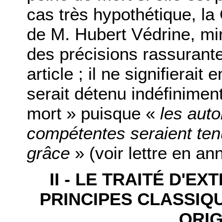
cas très hypothétique, la
de M. Hubert Védrine, min
des précisions rassurantes
article ; il ne signifiera
serait détenu indéfiniment
mort » puisque «
les auto
compétentes seraient tenu
grâce
» (voir lettre en an
II - LE TRAITÉ D'E
PRINCIPES CLASSIQ
ORIG