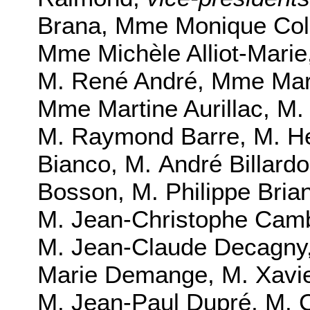
Brana
,
Mme Monique Col
Mme Michèle Alliot-Marie
M. René André
,
Mme Mari
Mme Martine Aurillac
,
M.
M. Raymond Barre
,
M. He
Bianco
,
M. André Billard
Bosson
,
M. Philippe Bria
M. Jean-Christophe Cam
M. Jean-Claude Decagny
Marie Demange
,
M. Xavi
M. Jean-Paul Dupré
,
M. 