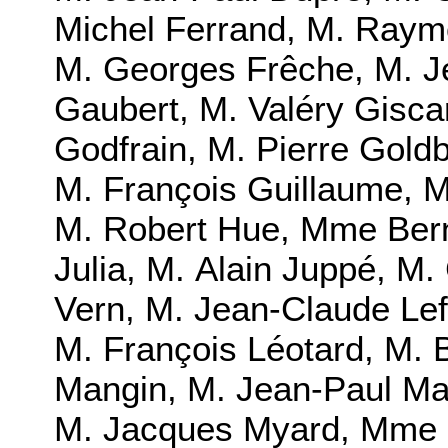
Michel Ferrand
,
M. Raym
M. Georges Frêche
,
M. J
Gaubert
,
M. Valéry Gisca
Godfrain
,
M. Pierre Gold
M. François Guillaume
,
M
M. Robert Hue
,
Mme Berna
Julia
,
M. Alain Juppé
,
M. 
Vern
,
M. Jean-Claude Lef
M. François Léotard
,
M. 
Mangin
,
M. Jean-Paul Ma
M. Jacques Myard
,
Mme F