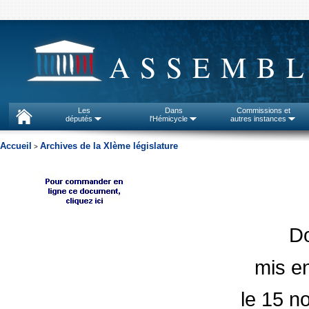
ASSEMBL
Les
Dans
Commissions et
députés
l'Hémicycle
autres instances
Accueil
Archives de la XIème législature
>
D
mis en
le 15 