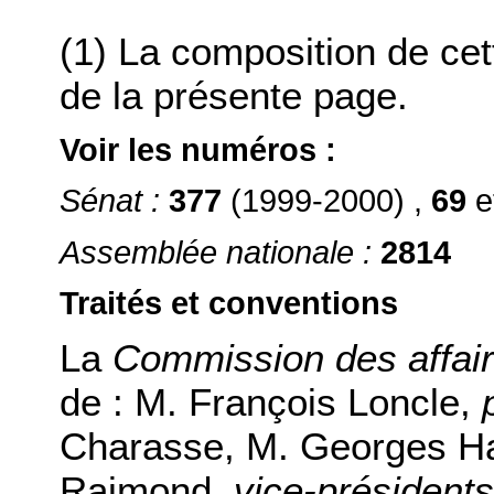
(1) La composition de ce
de la présente page.
Voir les numéros :
Sénat :
377
(1999-2000) ,
69
e
Assemblée nationale :
2814
Traités et conventions
La
Commission des affair
de :
M. François Loncle
,
Charasse
,
M. Georges H
Raimond
,
vice-présidents