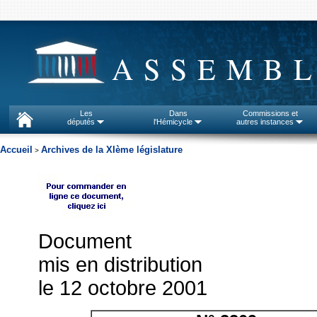
ASSEMBL
Les
Dans
Commissions et
députés
l'Hémicycle
autres instances
Accueil
Archives de la XIème législature
>
Document
mis en distribution
le 12 octobre 2001