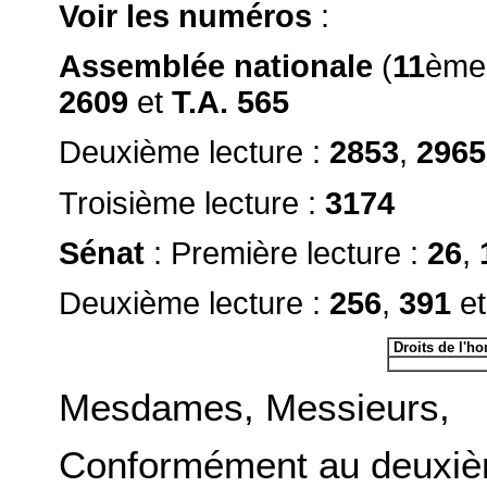
Voir les numéros
:
Assemblée nationale
(
11
ème 
2609
et
T.A. 565
Deuxième lecture :
2853
,
2965
Troisième lecture :
3174
Sénat
: Première lecture :
26
,
Deuxième lecture :
256
,
391
e
Droits de l'h
Mesdames, Messieurs,
Conformément au deuxième