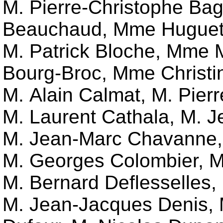
M. Pierre-Christophe Ba
Beauchaud
,
Mme Huguett
M. Patrick Bloche
,
Mme M
Bourg-Broc
,
Mme Christi
M. Alain Calmat
,
M. Pier
M. Laurent Cathala
,
M. J
M. Jean-Marc Chavanne
M. Georges Colombier
,
M
M. Bernard Deflesselles
,
M. Jean-Jacques Denis
,