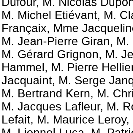
Dufour
,
M. Nicolas Dupo
M. Michel Etiévant
,
M. Cl
Françaix
,
Mme Jacquelin
M. Jean-Pierre Giran
,
M. 
M. Gérard Grignon
,
M. J
Hammel
,
M. Pierre Hellie
Jacquaint
,
M. Serge Jan
M. Bertrand Kern
,
M. Chri
M. Jacques Lafleur
,
M. R
Lefait
,
M. Maurice Leroy
,
M. Lionnel Luca
,
M. Patri