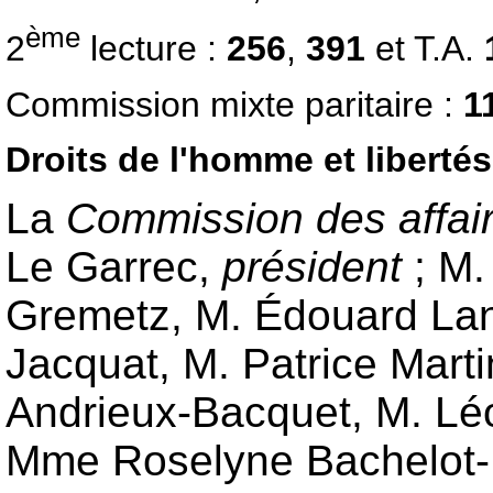
ème
2
lecture :
256
,
391
et T.A.
Commission mixte paritaire :
1
Droits de l'homme et liberté
La
Commission des affaire
Le Garrec
,
président
;
M.
Gremetz
,
M. Édouard La
Jacquat
,
M. Patrice Mart
Andrieux-Bacquet
,
M. Lé
Mme Roselyne Bachelot-