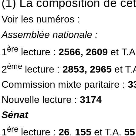
(1) La composition de ce
Voir les numéros :
Assemblée nationale :
ère
1
lecture :
2566, 2609
et
T.A
ème
2
lecture :
2853, 2965
et T.
Commission mixte paritaire :
3
Nouvelle lecture :
3174
Sénat
ère
1
lecture :
26
,
155
et T.A.
5