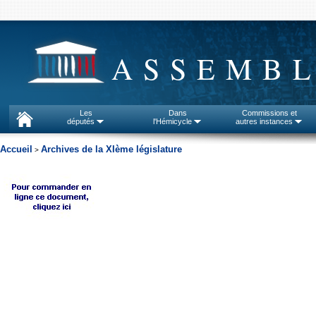
ASSEMBL
Les
Dans
Commissions et
députés
l'Hémicycle
autres instances
Accueil
Archives de la XIème législature
>