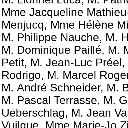
Mme Jacqueline Mathieu
Menjucq
,
Mme Hélène M
M. Philippe Nauche
,
M. H
M. Dominique Paillé
,
M. 
Petit
,
M. Jean-Luc Préel
,
Rodrigo
,
M. Marcel Rog
M. André Schneider
,
M. B
M. Pascal Terrasse
,
M. G
Ueberschlag
,
M. Jean Val
Vuilque
,
Mme Marie-Jo 