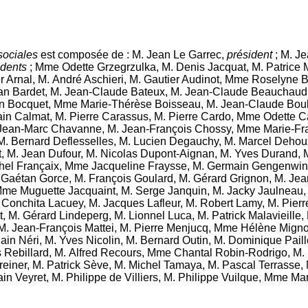
sociales
est composée de :
M. Jean Le Garrec
,
président
;
M. Je
idents
;
Mme Odette Grzegrzulka
,
M. Denis Jacquat
,
M. Patrice 
r Arnal
,
M. André Aschieri
,
M. Gautier Audinot
,
Mme Roselyne B
an Bardet
,
M. Jean-Claude Bateux
,
M. Jean-Claude Beauchaud
in Bocquet
,
Mme Marie-Thérèse Boisseau
,
M. Jean-Claude Bou
ain Calmat
,
M. Pierre Carassus
,
M. Pierre Cardo
,
Mme Odette C
Jean-Marc Chavanne
,
M. Jean-François Chossy
,
Mme Marie-Fra
M. Bernard Deflesselles
,
M. Lucien Degauchy
,
M. Marcel Dehou
t
,
M. Jean Dufour
,
M. Nicolas Dupont-Aignan
,
M. Yves Durand
,
M
hel Françaix
,
Mme Jacqueline Fraysse
,
M. Germain Gengenwin
 Gaétan Gorce
,
M. François Goulard
,
M. Gérard Grignon
,
M. Jea
me Muguette Jacquaint
,
M. Serge Janquin
,
M. Jacky Jaulneau
Conchita Lacuey
,
M. Jacques Lafleur
,
M. Robert Lamy
,
M. Pier
t
,
M. Gérard Lindeperg
,
M. Lionnel Luca
,
M. Patrick Malavieille
,
M. Jean-François Mattei
,
M. Pierre Menjucq
,
Mme Hélène Mign
ain Néri
,
M. Yves Nicolin
,
M. Bernard Outin
,
M. Dominique Paill
 Rebillard
,
M. Alfred Recours
,
Mme Chantal Robin-Rodrigo
,
M.
reiner
,
M. Patrick Sève
,
M. Michel Tamaya
,
M. Pascal Terrasse
,
ain Veyret
,
M. Philippe de Villiers
,
M. Philippe Vuilque
,
Mme Mar