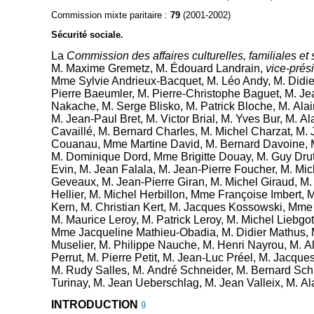
Commission mixte paritaire :
79
(2001-2002)
Sécurité sociale.
La
Commission des affaires culturelles, familiales et 
M. Maxime Gremetz
,
M. Édouard Landrain
,
vice-prés
Mme Sylvie Andrieux-Bacquet
,
M. Léo Andy
,
M. Didie
Pierre Baeumler
,
M. Pierre-Christophe Baguet
,
M. Je
Nakache
,
M. Serge Blisko
,
M. Patrick Bloche
,
M. Ala
M. Jean-Paul Bret
,
M. Victor Brial
,
M. Yves Bur
,
M. Al
Cavaillé
,
M. Bernard Charles
,
M. Michel Charzat
,
M. 
Couanau
,
Mme Martine David
,
M. Bernard Davoine
,
M. Dominique Dord
,
Mme Brigitte Douay
,
M. Guy Dru
Evin
,
M. Jean Falala
,
M. Jean-Pierre Foucher
,
M. Mic
Geveaux
,
M. Jean-Pierre Giran
,
M. Michel Giraud
,
M.
Hellier
,
M. Michel Herbillon
,
Mme Françoise Imbert
,
M
Kern
,
M. Christian Kert
,
M. Jacques Kossowski
,
Mme 
M. Maurice Leroy
,
M. Patrick Leroy
,
M. Michel Liebgot
Mme Jacqueline Mathieu-Obadia
,
M. Didier Mathus
,
Muselier
,
M. Philippe Nauche
,
M. Henri Nayrou
,
M. Al
Perrut
,
M. Pierre Petit
,
M. Jean-Luc Préel
,
M. Jacques
M. Rudy Salles
,
M. André Schneider
,
M. Bernard Sch
Turinay
,
M. Jean Ueberschlag
,
M. Jean Valleix
,
M. Al
INTRODUCTION
9