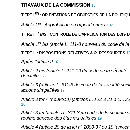
TRAVAUX DE LA COMMISSION
13
ER
TITRE I
:
ORIENTATIONS ET OBJECTIFS DE LA POLITIQ
er
Article 1
: Approbation du rapport annexé
14
ER
TITRE I
BIS :
CONTRÔLE DE L'APPLICATION DES LOIS 
er
Article 1
bis (article L. 111-8 nouveau du code de la 
TITRE II : DISPOSITIONS RELATIVES AUX RESSOURCES
1
Après l'article 2
16
Article 2 bis (article L. 241-10 du code de la sécurité
domicile
16
Article 3 (articles L. 311-3 du code de la sécurité soc
actions simplifiées
17
Article 3 ter
A (nouveau) (articles L. 122-3-21 à L. 122
18
Article 3 ter (articles L. 311-3 du code de la sécurité 
régime agricole des élus mutualistes
19
Article 4 (article 20 de la loi n° 2000-37 du 19 janvi