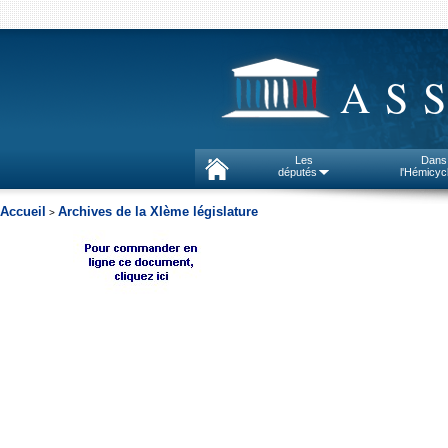
AS
Les
Dans
députés
l'Hémicyc
Accueil
Archives de la XIème législature
>