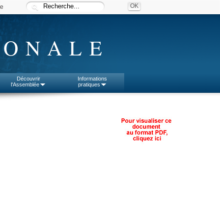
ée
IONALE
Découvrir
Informations
l'Assemblée
pratiques