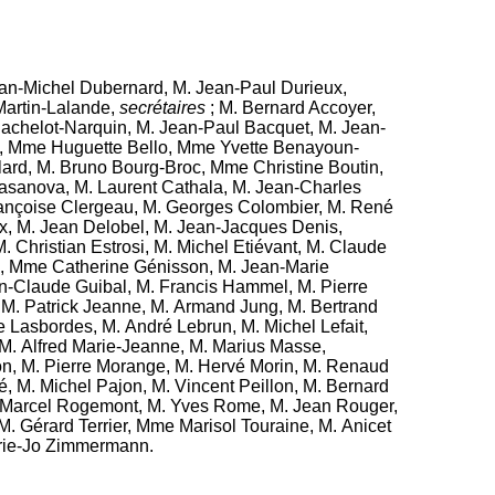
an-Michel Dubernard
,
M. Jean-Paul Durieux
,
Martin-Lalande
,
secrétaires
;
M. Bernard Accoyer
,
achelot-Narquin
,
M. Jean-Paul Bacquet
,
M. Jean-
,
Mme Huguette Bello
,
Mme Yvette Benayoun-
lard
,
M. Bruno Bourg-Broc
,
Mme Christine Boutin
,
asanova
,
M. Laurent Cathala
,
M. Jean-Charles
nçoise Clergeau
,
M. Georges Colombier
,
M. René
x
,
M. Jean Delobel
,
M. Jean-Jacques Denis
,
. Christian Estrosi
,
M. Michel Etiévant
,
M. Claude
,
Mme Catherine Génisson
,
M. Jean-Marie
n-Claude Guibal
,
M. Francis Hammel
,
M. Pierre
,
M. Patrick Jeanne
,
M. Armand Jung
,
M. Bertrand
re Lasbordes
,
M. André Lebrun
,
M. Michel Lefait
,
M. Alfred Marie-Jeanne
,
M. Marius Masse
,
on
,
M. Pierre Morange
,
M. Hervé Morin
,
M. Renaud
é
,
M. Michel Pajon
,
M. Vincent Peillon
,
M. Bernard
 Marcel Rogemont
,
M. Yves Rome
,
M. Jean Rouger
,
M. Gérard Terrier
,
Mme Marisol Touraine
,
M. Anicet
ie-Jo Zimmermann
.