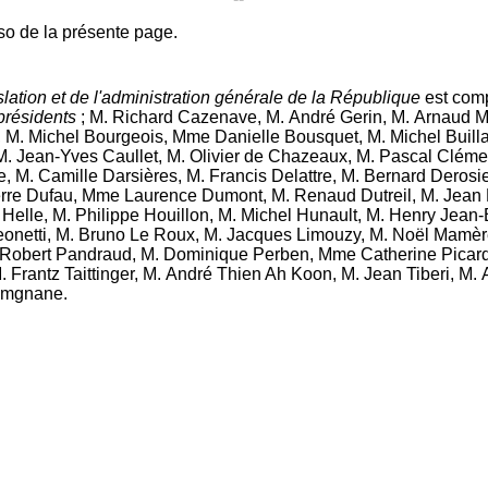
so de la présente page.
slation et de l'administration générale de la République
est com
présidents
; M. Richard Cazenave, M. André Gerin, M. Arnaud 
o, M. Michel Bourgeois, Mme Danielle Bousquet, M. Michel Buil
M. Jean-Yves Caullet, M. Olivier de Chazeaux, M. Pascal Clém
e, M. Camille Darsières, M. Francis Delattre, M. Bernard Deros
re Dufau, Mme Laurence Dumont, M. Renaud Dutreil, M. Jean Es
lle, M. Philippe Houillon, M. Michel Hunault, M. Henry Jean-
netti, M. Bruno Le Roux, M. Jacques Limouzy, M. Noël Mamère, 
Robert Pandraud, M. Dominique Perben, Mme Catherine Picard, 
rantz Taittinger, M. André Thien Ah Koon, M. Jean Tiberi, M. Al
Yamgnane.