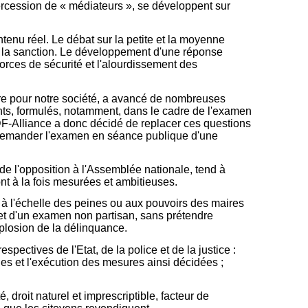
ntercession de « médiateurs », se développent sur
ntenu réel. Le débat sur la petite et la moyenne
de la sanction. Le développement d'une réponse
forces de sécurité et l'alourdissement des
re pour notre société, a avancé de nombreuses
nts, formulés, notamment, dans le cadre de l'examen
DF-Alliance a donc décidé de replacer ces questions
, de demander l'examen en séance publique d'une
 de l'opposition à l'Assemblée nationale, tend à
sont à la fois mesurées et ambitieuses.
, à l'échelle des peines ou aux pouvoirs des maires
jet d'un examen non partisan, sans prétendre
plosion de la délinquance.
ectives de l'Etat, de la police et de la justice :
les et l'exécution des mesures ainsi décidées ;
droit naturel et imprescriptible, facteur de