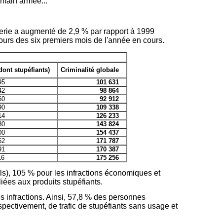
 main armée...
erie a augmenté de 2,9 % par rapport à 1999
ours des six premiers mois de l'année en cours.
dont stupéfiants)
Criminalité globale
95
101 631
42
98 864
60
92 912
90
109 338
14
126 233
80
143 824
00
154 437
62
171 787
91
170 387
16
175 256
ls), 105 % pour les infractions économiques et
liées aux produits stupéfiants.
 infractions. Ainsi, 57,8 % des personnes
pectivement, de trafic de stupéfiants sans usage et