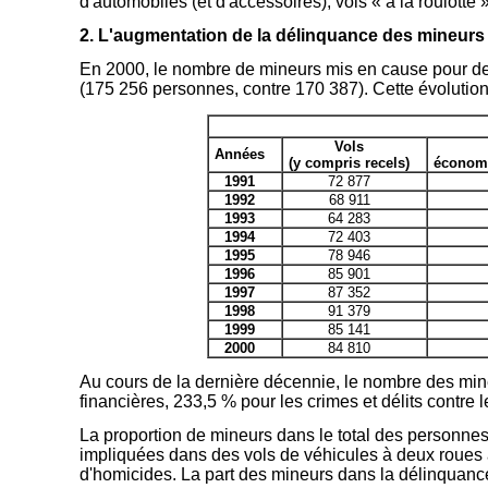
d'automobiles (et d'accessoires), vols « à la roulotte
2. L'augmentation de la délinquance des mineurs
En 2000, le nombre de mineurs mis en cause pour des
(175 256 personnes, contre 170 387). Cette évolution
Vols
Années
(y compris recels)
économi
1991
72 877
1992
68 911
1993
64 283
1994
72 403
1995
78 946
1996
85 901
1997
87 352
1998
91 379
1999
85 141
2000
84 810
Au cours de la dernière décennie, le nombre des mine
financières, 233,5 % pour les crimes et délits contre 
La proportion de mineurs dans le total des personnes
impliquées dans des vols de véhicules à deux roues à
d'homicides. La part des mineurs dans la délinquanc