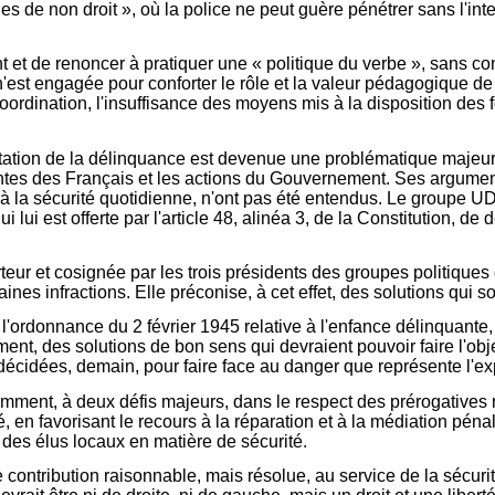
nes de non droit », où la police ne peut guère pénétrer sans l'i
nt et de renoncer à pratiquer une « politique du verbe », sans co
 n'est engagée pour conforter le rôle et la valeur pédagogique 
oordination, l'insuffisance des moyens mis à la disposition des 
ntation de la délinquance est devenue une problématique majeu
entes des Français et les actions du Gouvernement. Ses argume
à la sécurité quotidienne, n'ont pas été entendus. Le groupe U
ui lui est offerte par l'article 48, alinéa 3, de la Constitution
teur et cosignée par les trois présidents des groupes politiques
taines infractions. Elle préconise, à cet effet, des solutions qui 
l'ordonnance du 2 février 1945 relative à l'enfance délinquante
ment, des solutions de bon sens qui devraient pouvoir faire l'ob
écidées, demain, pour faire face au danger que représente l'ex
ent, à deux défis majeurs, dans le respect des prérogatives resp
, en favorisant le recours à la réparation et à la médiation péna
n des élus locaux en matière de sécurité.
ntribution raisonnable, mais résolue, au service de la sécurité, 