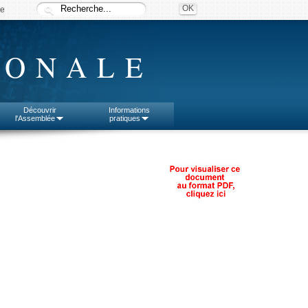
ée
IONALE
Découvrir
Informations
l'Assemblée
pratiques