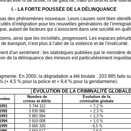
vrait être ni de droite, ni de gauche, mais un droit et une liber
I. - LA FORTE POUSSÉE DE LA DÉLINQUANCE
pas des phénomènes nouveaux. Leurs causes sont bien identifiée
ultés d'intégration pour les nouvelles générations de l'immigra
gue, autant de facteurs qui s'associent dans une société en quêt
biens, ainsi que les incivilités, progressent. Les espaces périurb
 transport, n'est plus à l'abri de la violence et de l'insécurité.
ment d'un sentiment : les statistiques publiées par le ministère de
ion de la délinquance des mineurs est particulièrement inquiéta
mente. En 2000, la dégradation a été brutale : 203 985 faits sup
 (+ 4,5 % pour la police et + 9,4 % pour la gendarmerie).
ÉVOLUTION DE LA CRIMINALITÉ GLOBAL
Nombre de
Évolution de la
nnées
crimes et délits
criminalite globale
1991
3 744 112
+ 7,2 %
1992
3 830 996
+ 2,3 %
1993
3 881 894
+ 1,3 %
1994
3 919 008
+ 1,0 %
1995
3 665 320
- 6,5 %
1996
3 559 617
- 2,9 %