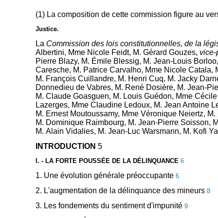
(1) La composition de cette commission figure au ver
Justice.
La
Commission des lois constitutionnelles, de la légi
Albertini, Mme Nicole Feidt, M. Gérard Gouzes,
vice-
Pierre Blazy, M. Émile Blessig, M. Jean-Louis Borlo
Caresche, M. Patrice Carvalho, Mme Nicole Catala, 
M. François Cuillandre, M. Henri Cuq, M. Jacky Darn
Donnedieu de Vabres, M. René Dosière, M. Jean-Pier
M. Claude Goasguen, M. Louis Guédon, Mme Cécile He
Lazerges, Mme Claudine Ledoux, M. Jean Antoine Leo
M. Ernest Moutoussamy, Mme Véronique Neiertz, M. 
M. Dominique Raimbourg, M. Jean-Pierre Soisson, M. F
M. Alain Vidalies, M. Jean-Luc Warsmann, M. Kofi 
INTRODUCTION
5
I. - LA FORTE POUSSÉE DE LA DÉLINQUANCE
6
1. Une évolution générale préoccupante
6
2. L'augmentation de la délinquance des mineurs
8
3. Les fondements du sentiment d'impunité
9