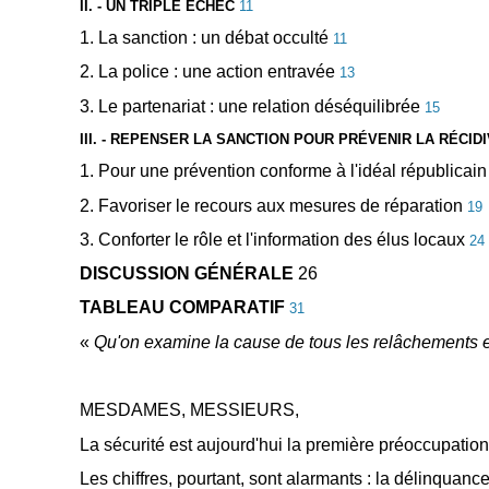
II. - UN TRIPLE ÉCHEC
11
1. La sanction : un débat occulté
11
2. La police : une action entravée
13
3. Le partenariat : une relation déséquilibrée
15
III. - REPENSER LA SANCTION POUR PRÉVENIR LA RÉCID
1. Pour une prévention conforme à l'idéal républicai
2. Favoriser le recours aux mesures de réparation
19
3. Conforter le rôle et l'information des élus locaux
24
DISCUSSION GÉNÉRALE
26
TABLEAU COMPARATIF
31
«
Qu'on examine la cause de tous les relâchements et
MESDAMES, MESSIEURS,
La sécurité est aujourd'hui la première préoccupatio
Les chiffres, pourtant, sont alarmants : la délinquance