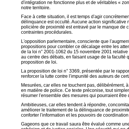
d'intégration ne fonctionne plus et de véritables « zo
notre territoire.
Face à cette situation, il est temps d'agir concrèteme
délinquance est occulté. Aucune action significative
policière de proximité est entravé par le manque de c
contraintes procédurales.
L'opposition parlementaire, consciente que l'augme
propositions pour combler ce décalage entre les att
de la loi n° 2001-1062 du 15 novembre 2001 relative 
au centre des débats, en faisant usage de la faculté q
proposition de loi.
La proposition de loi n° 3369, présentée par le rappor
renforcer la lutte contre l'impunité des auteurs de cer
Mesurées, car elles ne touchent pas, délibérément, à 
en matière de police. Ce texte préconise, tout simple
résumer l'ensemble des mesures qui pourraient être d
Ambitieuses, car elles tendent à répondre, concomitamm
améliorer le traitement de la délinquance de proximité
conforter l'information et les pouvoirs de coordinatio
Gageons que ce travail saura être évalué comme une co