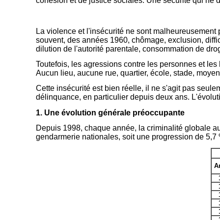
cohésion et de justice sociales. Une sécurité qui ne de
La violence et l'insécurité ne sont malheureusement 
souvent, des années 1960, chômage, exclusion, diffic
dilution de l'autorité parentale, consommation de dro
Toutefois, les agressions contre les personnes et les 
Aucun lieu, aucune rue, quartier, école, stade, moyen de
Cette insécurité est bien réelle, il ne s'agit pas seule
délinquance, en particulier depuis deux ans. L'évolut
1. Une évolution générale préoccupante
Depuis 1998, chaque année, la criminalité globale aug
gendarmerie nationales, soit une progression de 5,7 %
A