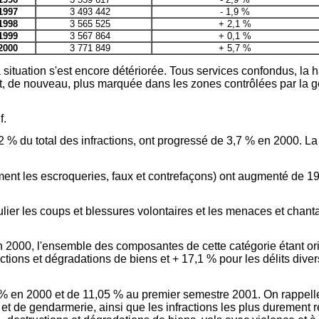
1997
3 493 442
- 1,9 %
1998
3 565 525
+ 2,1 %
1999
3 567 864
+ 0,1 %
2000
3 771 849
+ 5,7 %
situation s'est encore détériorée. Tous services confondus, la 
t, de nouveau, plus marquée dans les zones contrôlées par la g
f.
 62 % du total des infractions, ont progressé de 3,7 % en 2000. L
ment les escroqueries, faux et contrefaçons) ont augmenté de 
culier les coups et blessures volontaires et les menaces et chan
n 2000, l'ensemble des composantes de cette catégorie étant orie
ructions et dégradations de biens et + 17,1 % pour les délits dive
 en 2000 et de 11,05 % au premier semestre 2001. On rappelle
e et de gendarmerie, ainsi que les infractions les plus durement 