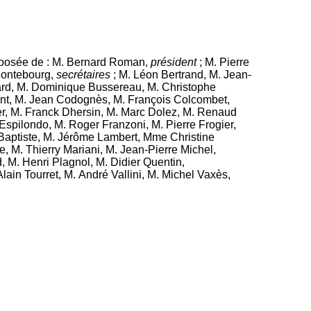
posée de : M. Bernard Roman,
président
; M. Pierre
Montebourg,
secrétaires
; M. Léon Bertrand, M. Jean-
lard, M. Dominique Bussereau, M. Christophe
ent, M. Jean Codognès, M. François Colcombet,
ier, M. Franck Dhersin, M. Marc Dolez, M. Renaud
pilondo, M. Roger Franzoni, M. Pierre Frogier,
Baptiste, M. Jérôme Lambert, Mme Christine
M. Thierry Mariani, M. Jean-Pierre Michel,
M. Henri Plagnol, M. Didier Quentin,
ain Tourret, M. André Vallini, M. Michel Vaxès,