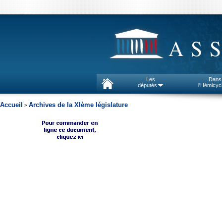
AS
Les
Dans
députés
l'Hémicyc
Accueil
Archives de la XIème législature
>