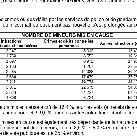
 », destructions et dégradations de biens, vols avec violence et à
 crimes ou des délits par les services de police et de gendarm
, qui n'est malheureusement pas nouvelle, s'est prolongée au c
NOMBRE DE MINEURS MIS EN CAUSE
Infractions
Crimes et délits contre les
Autres infractions (
ques et financières
personnes
2 247
8 012
18 4
1 759
8 552
19 6
1 697
8 972
17 9
2 138
11 207
23 5
2 285
14 088
30 9
2 664
17 479
37 7
3 211
19 774
44 1
3 371
22 675
54 3
3 528
24 227
57 4
4 606
26 724
59 1
urs mis en cause a crû de 16,4 % pour les vols (et recels de vo
les personnes et 219,6 % pour les autres infractions, dont celles 
 mises en cause est également très dépendante de la nature des
 moteur sont des mineurs, contre 8,6 % et 5,3 % en matière, res
e de voie publique est de 35 % environ.