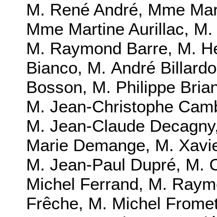
M. René André
,
Mme Mari
Mme Martine Aurillac
,
M.
M. Raymond Barre
,
M. He
Bianco
,
M. André Billard
Bosson
,
M. Philippe Bria
M. Jean-Christophe Cam
M. Jean-Claude Decagny
Marie Demange
,
M. Xavi
M. Jean-Paul Dupré
,
M. 
Michel Ferrand
,
M. Raym
Frêche
,
M. Michel Frome