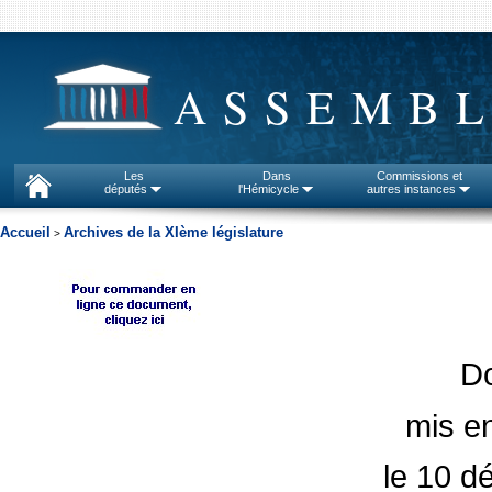
ASSEMBL
Les
Dans
Commissions et
députés
l'Hémicycle
autres instances
Accueil
Archives de la XIème législature
>
D
mis en
le 10 