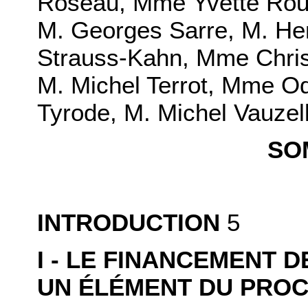
Roseau
,
Mme Yvette Rou
M. Georges Sarre
,
M. Hen
Strauss-Kahn
,
Mme Chris
M. Michel Terrot
,
Mme Ode
Tyrode
,
M. Michel Vauzel
SO
INTRODUCTION
5
I - LE FINANCEMENT 
UN ÉLÉMENT DU PROC