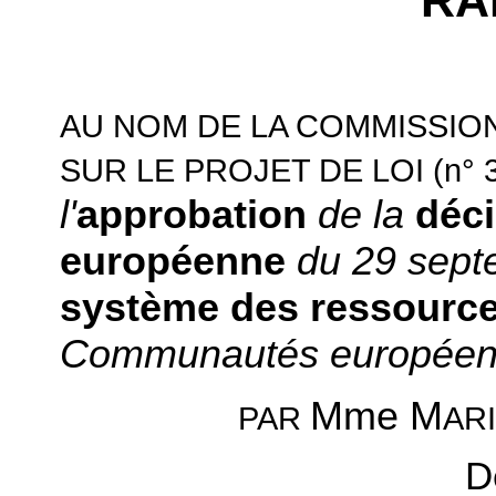
RA
AU NOM DE LA COMMISSIO
(n° 
SUR LE PROJET DE LOI
l'
approbation
de la
déc
européenne
du 29 sept
système des ressourc
Communautés europée
Mme M
AR
PAR
D