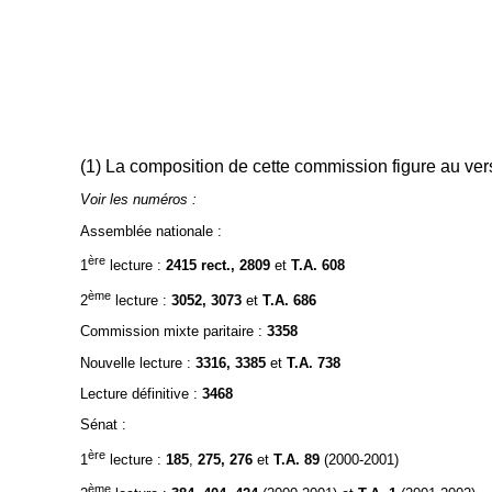
(1) La composition de cette commission figure au ver
Voir les numéros :
Assemblée nationale :
ère
1
lecture :
2415 rect., 2809
et
T.A. 608
ème
2
lecture :
3052, 3073
et
T.A. 686
Commission mixte paritaire :
3358
Nouvelle lecture :
3316, 3385
et
T.A. 738
Lecture définitive :
3468
Sénat :
ère
1
lecture :
185
,
275, 276
et
T.A. 89
(2000-2001)
ème