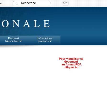
ée
IONALE
Découvrir
Informations
l'Assemblée
pratiques