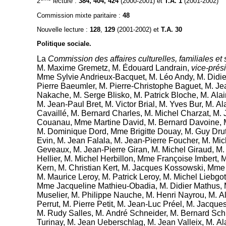
2
lecture :
384, 404, 424
(2000-2001) et
T.A. 1
(2001-2002)
Commission mixte paritaire :
48
Nouvelle lecture :
128
,
129
(2001-2002) et
T.A. 30
Politique sociale.
La
Commission des affaires culturelles, familiales et 
M. Maxime Gremetz
,
M. Édouard Landrain
,
vice-prés
Mme Sylvie Andrieux-Bacquet
,
M. Léo Andy
,
M. Didie
Pierre Baeumler
,
M. Pierre-Christophe Baguet
,
M. Je
Nakache
,
M. Serge Blisko
,
M. Patrick Bloche
,
M. Ala
M. Jean-Paul Bret
,
M. Victor Brial
,
M. Yves Bur
,
M. Al
Cavaillé
,
M. Bernard Charles
,
M. Michel Charzat
,
M. 
Couanau
,
Mme Martine David
,
M. Bernard Davoine
,
M. Dominique Dord
,
Mme Brigitte Douay
,
M. Guy Dru
Evin
,
M. Jean Falala
,
M. Jean-Pierre Foucher
,
M. Mic
Geveaux
,
M. Jean-Pierre Giran
,
M. Michel Giraud
,
M.
Hellier
,
M. Michel Herbillon
,
Mme Françoise Imbert
,
M
Kern
,
M. Christian Kert
,
M. Jacques Kossowski
,
Mme 
M. Maurice Leroy
,
M. Patrick Leroy
,
M. Michel Liebgot
Mme Jacqueline Mathieu-Obadia
,
M. Didier Mathus
,
Muselier
,
M. Philippe Nauche
,
M. Henri Nayrou
,
M. Al
Perrut
,
M. Pierre Petit
,
M. Jean-Luc Préel
,
M. Jacques
M. Rudy Salles
,
M. André Schneider
,
M. Bernard Sch
Turinay
,
M. Jean Ueberschlag
,
M. Jean Valleix
,
M. Al