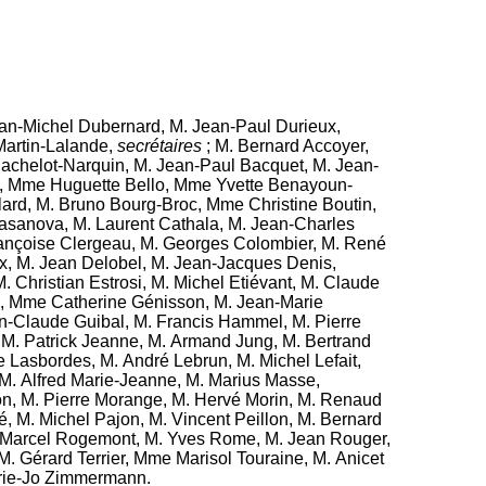
an-Michel Dubernard
,
M. Jean-Paul Durieux
,
Martin-Lalande
,
secrétaires
;
M. Bernard Accoyer
,
achelot-Narquin
,
M. Jean-Paul Bacquet
,
M. Jean-
,
Mme Huguette Bello
,
Mme Yvette Benayoun-
lard
,
M. Bruno Bourg-Broc
,
Mme Christine Boutin
,
asanova
,
M. Laurent Cathala
,
M. Jean-Charles
nçoise Clergeau
,
M. Georges Colombier
,
M. René
x
,
M. Jean Delobel
,
M. Jean-Jacques Denis
,
. Christian Estrosi
,
M. Michel Etiévant
,
M. Claude
,
Mme Catherine Génisson
,
M. Jean-Marie
n-Claude Guibal
,
M. Francis Hammel
,
M. Pierre
,
M. Patrick Jeanne
,
M. Armand Jung
,
M. Bertrand
re Lasbordes
,
M. André Lebrun
,
M. Michel Lefait
,
M. Alfred Marie-Jeanne
,
M. Marius Masse
,
on
,
M. Pierre Morange
,
M. Hervé Morin
,
M. Renaud
é
,
M. Michel Pajon
,
M. Vincent Peillon
,
M. Bernard
 Marcel Rogemont
,
M. Yves Rome
,
M. Jean Rouger
,
M. Gérard Terrier
,
Mme Marisol Touraine
,
M. Anicet
ie-Jo Zimmermann
.