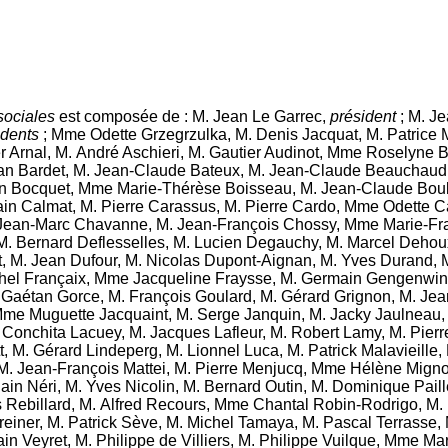
sociales
est composée de :
M. Jean Le Garrec
,
président
;
M. Je
idents
;
Mme Odette Grzegrzulka
,
M. Denis Jacquat
,
M. Patrice 
r Arnal
,
M. André Aschieri
,
M. Gautier Audinot
,
Mme Roselyne B
an Bardet
,
M. Jean-Claude Bateux
,
M. Jean-Claude Beauchaud
in Bocquet
,
Mme Marie-Thérèse Boisseau
,
M. Jean-Claude Bou
ain Calmat
,
M. Pierre Carassus
,
M. Pierre Cardo
,
Mme Odette C
Jean-Marc Chavanne
,
M. Jean-François Chossy
,
Mme Marie-Fra
M. Bernard Deflesselles
,
M. Lucien Degauchy
,
M. Marcel Dehou
t
,
M. Jean Dufour
,
M. Nicolas Dupont-Aignan
,
M. Yves Durand
,
M
hel Françaix
,
Mme Jacqueline Fraysse
,
M. Germain Gengenwin
 Gaétan Gorce
,
M. François Goulard
,
M. Gérard Grignon
,
M. Jea
me Muguette Jacquaint
,
M. Serge Janquin
,
M. Jacky Jaulneau
Conchita Lacuey
,
M. Jacques Lafleur
,
M. Robert Lamy
,
M. Pier
t
,
M. Gérard Lindeperg
,
M. Lionnel Luca
,
M. Patrick Malavieille
,
M. Jean-François Mattei
,
M. Pierre Menjucq
,
Mme Hélène Mign
ain Néri
,
M. Yves Nicolin
,
M. Bernard Outin
,
M. Dominique Paill
 Rebillard
,
M. Alfred Recours
,
Mme Chantal Robin-Rodrigo
,
M.
reiner
,
M. Patrick Sève
,
M. Michel Tamaya
,
M. Pascal Terrasse
,
ain Veyret
,
M. Philippe de Villiers
,
M. Philippe Vuilque
,
Mme Mar