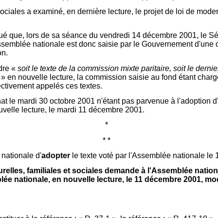
 sociales a examiné, en dernière lecture, le projet de loi de mod
ué que, lors de sa séance du vendredi 14 décembre 2001, le Sé
L'Assemblée nationale est donc saisie par le Gouvernement d'une 
on.
dre «
soit le texte de la commission mixte paritaire, soit le derni
t
» en nouvelle lecture, la commission saisie au fond étant chargé
ctivement appelés ces textes.
nat le mardi 30 octobre 2001 n'étant pas parvenue à l'adoption 
ouvelle lecture, le mardi 11 décembre 2001.
*
* *
nationale d'
adopter
le texte voté par l'Assemblée nationale le
relles, familiales et sociales demande à l'Assemblée natio
blée nationale, en nouvelle lecture, le 11 décembre 2001, m