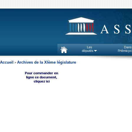
AS
Les
Dans
députés
l'Hémicyc
Accueil
Archives de la XIème législature
>