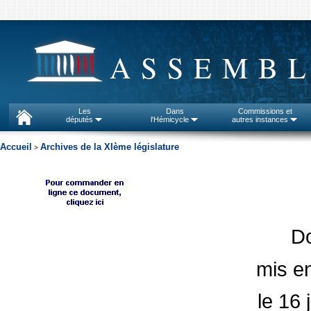
ASSEMBL
Les
Dans
Commissions et
députés
l'Hémicycle
autres instances
Accueil
Archives de la XIème législature
>
D
mis en
le 16 