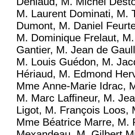
Deniaud
,
M. Michel Desto
M. Laurent Dominati
,
M. 
Dumont
,
M. Daniel Feurte
M. Dominique Frelaut
,
M.
Gantier
,
M. Jean de Gaul
M. Louis Guédon
,
M. Jac
Hériaud
,
M. Edmond Her
Mme Anne-Marie Idrac
,
M
M. Marc Laffineur
,
M. Jea
Ligot
,
M. François Loos
,
Mme Béatrice Marre
,
M. 
Mexandeau
,
M. Gilbert M