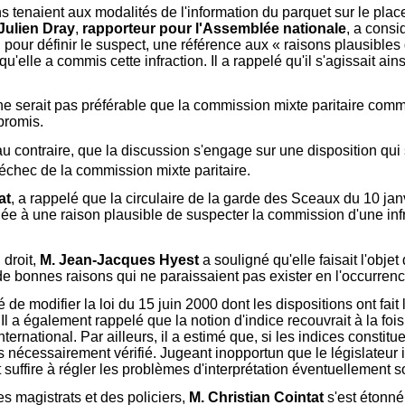
tenaient aux modalités de l'information du parquet sur le place
Julien Dray
,
rapporteur pour l'Assemblée nationale
, a consi
ir, pour définir le suspect, une référence aux « raisons plausi
u'elle a commis cette infraction. Il a rappelé qu'il s'agissait ain
 ne serait pas préférable que la commission mixte paritaire com
promis.
au contraire, que la discussion s'engage sur une disposition qui
l'échec de la commission mixte paritaire.
at
, a rappelé que la circulaire de la garde des Sceaux du 10 jan
ilée à une raison plausible de suspecter la commission d'une infrac
 droit,
M. Jean-Jacques Hyest
a souligné qu'elle faisait l'obje
 de bonnes raisons qui ne paraissaient pas exister en l'occurrenc
é de modifier la loi du 15 juin 2000 dont les dispositions ont fa
l a également rappelé que la notion d'indice recouvrait à la fois 
ternational. Par ailleurs, il a estimé que, si les indices constitu
pas nécessairement vérifié. Jugeant inopportun que le législateu
t suffire à régler les problèmes d'interprétation éventuellement s
s magistrats et des policiers,
M. Christian Cointat
s'est étonné