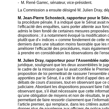
- M. René Garrec, sénateur, vice-président.
La Commission a ensuite désigné M. Julien Dray, dépu
M. Jean-Pierre Schosteck, rapporteur pour le Sén
la procédure pénale. Il a indiqué que le Sénat avait 
l'efficacité des enquêtes, sans porter atteinte aux fon
admis le bien fondé de certaines mesures proposées par
dispositions ; il a notamment évoqué la modification 
plutôt que d'« indices » comme fondement de cette mesu
derniers dans une situation moins favorable que les r
améliorer l'efficacité des procédures, mais également 
à prendre en considération les observations de l'ens
M. Julien Dray, rapporteur pour l'Assemblée natio
juridique, soulignant que les deux assemblées le jug
le cadre de la mission que lui avait confiée le Premier
proposition de loi permettrait de rassurer l'ensemble 
apportées par le Sénat, il a cité le droit d'appel des
débats de cours d'assises, tout en observant que ce de
judiciaire. Abordant les dispositions pouvant faire l'
observant que, s'il était nécessaire que cette informati
qu'une obligation de moyens et non de résultats, le p
permettant de faire ressortir clairement que l'informa
l'article premier, qui remplace, dans les critères aut
donner plus de souplesse aux officiers de police judi