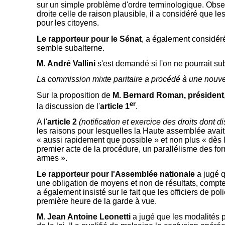
sur un simple problème d'ordre terminologique. Observa
droite celle de raison plausible, il a considéré que 
pour les citoyens.
Le rapporteur pour le Sénat
, a également considéré
semble subalterne.
M. André Vallini
s'est demandé si l'on ne pourrait subs
La commission mixte paritaire a procédé à une nouv
Sur la proposition de
M. Bernard Roman, président
er
la discussion de l'
article 1
.
A l'
article 2
(notification et exercice des droits dont
les raisons pour lesquelles la Haute assemblée avait
« aussi rapidement que possible » et non plus « dès le
premier acte de la procédure, un parallélisme des form
armes ».
Le rapporteur pour l'Assemblée nationale
a jugé q
une obligation de moyens et non de résultats, compte 
a également insisté sur le fait que les officiers de po
première heure de la garde à vue.
M. Jean Antoine Leonetti
a jugé que les modalités p