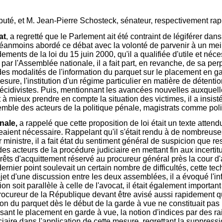
té, et M. Jean-Pierre Schosteck, sénateur, respectivement rapp
at
, a regretté que le Parlement ait été contraint de légiférer da
néanmoins abordé ce débat avec la volonté de parvenir à un meill
dements de la loi du 15 juin 2000, qu'il a qualifiée d'utile et néc
 l'Assemblée nationale, il a fait part, en revanche, de sa perple
des modalités de l'information du parquet sur le placement en ga
re, l'institution d'un régime particulier en matière de détention 
écidivistes. Puis, mentionnant les avancées nouvelles auxquelle
à mieux prendre en compte la situation des victimes, il a insisté
emble des acteurs de la politique pénale, magistrats comme poli
nale,
a rappelé que cette proposition de loi était un texte attendu
eaient nécessaire. Rappelant qu'il s'était rendu à de nombreus
 ministre, il a fait état du sentiment général de suspicion que re
des acteurs de la procédure judiciaire en mettant fin aux incertit
 arrêts d'acquittement réservé au procureur général près la cour d
rnier point soulevait un certain nombre de difficultés, cette tech
objet d'une discussion entre les deux assemblées, il a évoqué l'
on soit parallèle à celle de l'avocat, il était également important
rocureur de la République devant être avisé aussi rapidement que
tion du parquet dès le début de la garde à vue ne constituait pa
orisant le placement en garde à vue, la notion d'indices par des 
ciaire dans l'application de cette mesure, regrettant la suppress