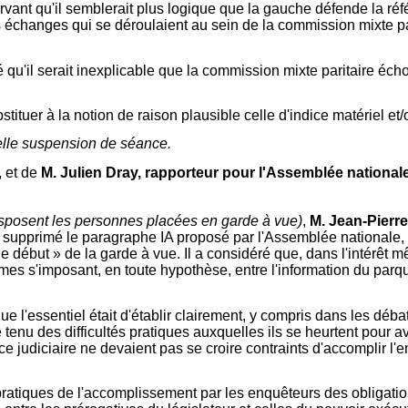
nt qu'il semblerait plus logique que la gauche défende la référen
les échanges qui se déroulaient au sein de la commission mixte p
 qu'il serait inexplicable que la commission mixte paritaire éc
tituer à la notion de raison plausible celle d'indice matériel et/o
elle suspension de séance.
, et de
M. Julien Dray, rapporteur pour l'Assemblée national
 disposent les personnes placées en garde à vue)
,
M. Jean-Pierre
 supprimé le paragraphe IA proposé par l'Assemblée nationale, 
 début » de la garde à vue. Il a considéré que, dans l'intérêt mê
es s'imposant, en toute hypothèse, entre l'information du parque
ue l'essentiel était d'établir clairement, y compris dans les dé
tenu des difficultés pratiques auxquelles ils se heurtent pour a
lice judiciaire ne devaient pas se croire contraints d'accomplir l
ratiques de l'accomplissement par les enquêteurs des obligations