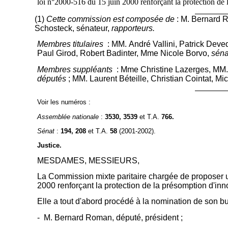
loi n°2000-516 du 15 juin 2000 renforçant la protection de 
(1)
Cette commission est composée de
: M. Bernard 
Schosteck, sénateur,
rapporteurs.
Membres titulaires
: MM. André Vallini, Patrick Deved
Paul Girod, Robert Badinter, Mme Nicole Borvo,
séna
Membres suppléants
: Mme Christine Lazerges, MM. 
députés
; MM. Laurent Béteille, Christian Cointat, M
Voir les numéros :
Assemblée nationale
:
3530, 3539
et T.A.
766.
Sénat
:
194, 208
et T.A.
58
(2001-2002).
Justice.
MESDAMES, MESSIEURS,
La Commission mixte paritaire chargée de proposer un 
2000 renforçant la protection de la présomption d'inno
Elle a tout d'abord procédé à la nomination de son bu
- M. Bernard Roman, député, président ;