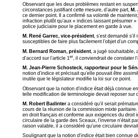
Observant que les deux problèmes restant en suspens 
circonstances justifiant cette mesure, d'autre part,
M. 
ce dernier point. Il a confirmé sa volonté de mainten
infraction plutôt qu'aux « indices laissant présumer » q
police judiciaire pour le placement en garde à vue.
M. René Garrec, vice-président
, s'est demandé s'il
susceptibles de faire plus facilement l'objet d'un com
M. Bernard Roman, président
, a jugé souhaitable, 
er
d'accord sur l'article 1
, il conviendrait de constater 
M. Jean-Pierre Schosteck, rapporteur pour le Sén
notion d'indice et précisait qu'elle pouvait être assim
inutile que le législateur modifie la loi sur ce point.
Observant que la notion d'indice était déjà connue en
telle modification de terminologie devait reposer sur
M. Robert Badinter
a considéré qu'il serait prématur
cours de la réunion de la commission mixte paritaire. I
en droit français et conforme aux exigences du droit in
circulaire de la garde des Sceaux, l'inverse n'était 
raison valable, il a considéré qu'une circulaire devrai
Soulignant que la notion d'indice était bien connue de