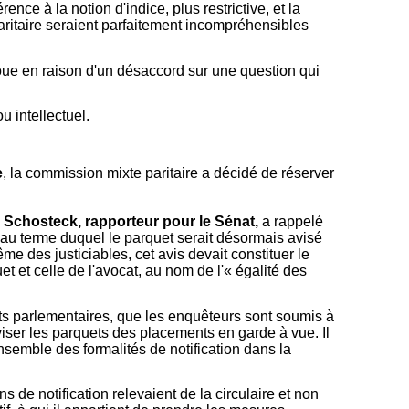
ce à la notion d'indice, plus restrictive, et la
aritaire seraient parfaitement incompréhensibles
houe en raison d'un désaccord sur une question qui
u intellectuel.
e
, la commission mixte paritaire a décidé de réserver
 Schosteck, rapporteur pour le Sénat,
a rappelé
au terme duquel le parquet serait désormais avisé
me des justiciables, cet avis devait constituer le
t et celle de l'avocat, au nom de l'« égalité des
bats parlementaires, que les enquêteurs sont soumis à
viser les parquets des placements en garde à vue. Il
'ensemble des formalités de notification dans la
 de notification relevaient de la circulaire et non