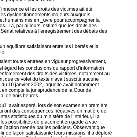
'innocence et les droits des victimes ait été
e les dysfonctionnements majeurs auxquels
es et humains mis en _uvre pour accompagner la
s. Il a, par ailleurs, estimé que les droits des
e Sénat relatives à l'enregistrement des débats des
équilibre satisfaisant entre les libertés et la
ne.
 étaient toutes entrées en vigueur progressivement,
cet égard les conclusions du rapport d'information
 renforcement des droits des victimes, notamment au
nt que ce volet du texte n'avait suscité aucune
ire du 10 janvier 2002, laquelle avait notamment
t en compte la jurisprudence de la Cour de
ai de trois heures.
qu'il avait espéré, lors de son examen en première
0 qui ont des conséquences négatives en matière de
s statistiques du ministère de l'Intérieur, il a
r les possibilités de placement en garde à vue
e l'action menée par les policiers. Observant que
r de façon satisfaisante leurs missions, il a déploré