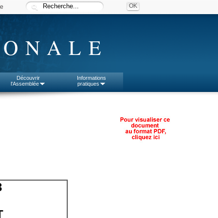
ée
IONALE
Découvrir
Informations
l'Assemblée
pratiques
3
T