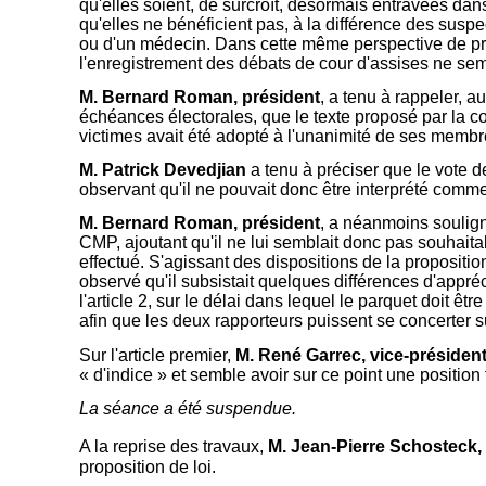
qu'elles soient, de surcroît, désormais entravées dan
qu'elles ne bénéficient pas, à la différence des suspec
ou d'un médecin. Dans cette même perspective de prise
l'enregistrement des débats de cour d'assises ne sem
M. Bernard Roman, président
, a tenu à rappeler, 
échéances électorales, que le texte proposé par la com
victimes avait été adopté à l'unanimité de ses membr
M. Patrick Devedjian
a tenu à préciser que le vote 
observant qu'il ne pouvait donc être interprété comme
M. Bernard Roman, président
, a néanmoins soulign
CMP, ajoutant qu'il ne lui semblait donc pas souhaitab
effectué. S'agissant des dispositions de la propositio
observé qu'il subsistait quelques différences d'appréc
l'article 2, sur le délai dans lequel le parquet doit
afin que les deux rapporteurs puissent se concerter s
Sur l'article premier,
M. René Garrec, vice-président
« d'indice » et semble avoir sur ce point une position
La séance a été suspendue.
A la reprise des travaux,
M. Jean-Pierre Schosteck, 
proposition de loi.