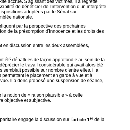
té accrue. S'agissant des victimes, il a regretté
ibilité de bénéficier de l'intervention d'un interprète
dispositions adoptées par le Sénat sur
mblée nationale.
xpliquent par la perspective des prochaines
tion de la présomption d'innocence et les droits des
nt en discussion entre les deux assemblées,
nt été débattues de façon approfondie au sein de la
éprécier le travail considérable qui avait alors été
 semblait possible sur nombre d'entre elles, il a
res permettant le placement en garde à vue et à
 à vue. Il a donc proposé une suspension de séance,
 la notion de « raison plausible » à celle
e objective et subjective.
er
aritaire engage la discussion sur l'
article 1
de la