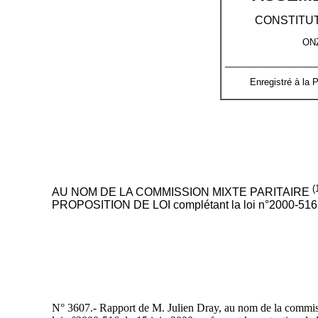
CONSTITUT
ON
__________________
Enregistré à la 
(
AU NOM DE LA COMMISSION MIXTE PARITAIRE
PROPOSITION DE LOI complétant la loi n°2000-516 du
N° 3607.- Rapport de M. Julien Dray, au nom de la commissio