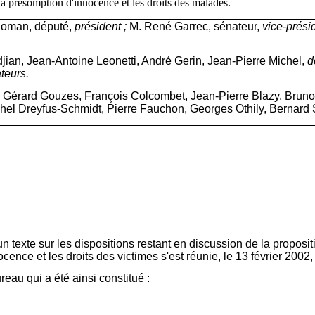
la présomption d'innocence et les droits des malades.
Roman, député,
président ;
M. René Garrec, sénateur,
vice-prési
jian, Jean-Antoine Leonetti, André Gerin, Jean-Pierre Michel,
d
teurs.
Gérard Gouzes, François Colcombet, Jean-Pierre Blazy, Bruno 
ichel Dreyfus-Schmidt, Pierre Fauchon, Georges Othily, Bernard
texte sur les dispositions restant en discussion de la propositi
cence et les droits des victimes s'est réunie, le 13 février 2002
reau qui a été ainsi constitué :