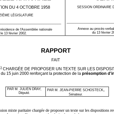
ION DU 4 OCTOBRE 1958
SESSION ORDINAIRE D
ZIÈME LÉGISLATURE
__________________________
___________________________________
Annexe au procès-verbal
Présidence de l'Assemblée nationale
du 13 février 2
le 13 février 2002.
RAPPORT
FAIT
1)
CHARGÉE DE PROPOSER UN TEXTE SUR LES DISPOSIT
 15 juin 2000 renforçant la protection de la
présomption d'
PAR
M. J
ULIEN
DRAY,
,
PAR
M. J
EAN-
P
IERRE
SCHOSTECK
Député.
Sénateur.
n mixte paritaire chargée de proposer un texte sur les dispositions rest