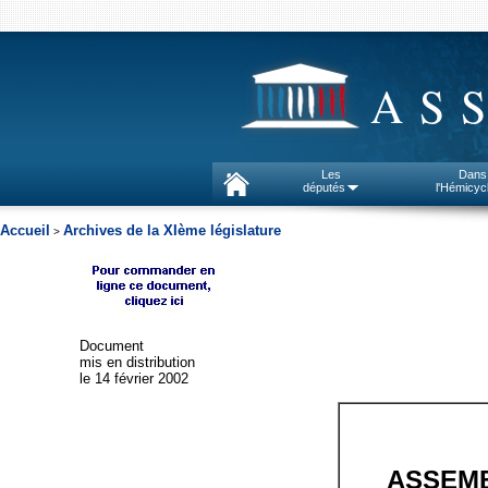
AS
Les
Dans
députés
l'Hémicyc
Accueil
Archives de la XIème législature
>
Document
mis en distribution
le 14 février 2002
ASSEMB