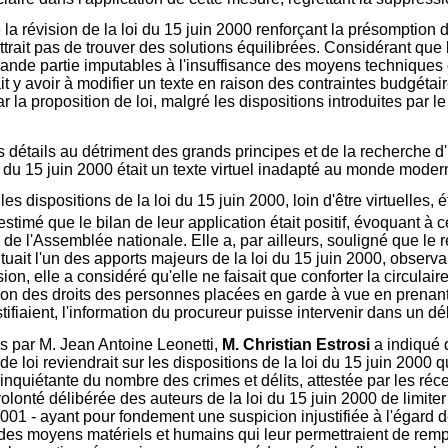
 la révision de la loi du 15 juin 2000 renforçant la présomption d
trait pas de trouver des solutions équilibrées. Considérant qu
en grande partie imputables à l'insuffisance des moyens techniqu
ait y avoir à modifier un texte en raison des contraintes budgétaire
 la proposition de loi, malgré les dispositions introduites par l
détails au détriment des grands principes et de la recherche d'un 
i du 15 juin 2000 était un texte virtuel inadapté au monde moder
es dispositions de la loi du 15 juin 2000, loin d'être virtuelles,
estimé que le bilan de leur application était positif, évoquant à 
de l'Assemblée nationale. Elle a, par ailleurs, souligné que le
ituait l'un des apports majeurs de la loi du 15 juin 2000, observa
sion, elle a considéré qu'elle ne faisait que conforter la circula
ation des droits des personnes placées en garde à vue en prenan
tifiaient, l'information du procureur puisse intervenir dans un dél
s par M. Jean Antoine Leonetti,
M. Christian Estrosi
a indiqué 
 de loi reviendrait sur les dispositions de la loi du 15 juin 200
quiétante du nombre des crimes et délits, attestée par les récente
olonté délibérée des auteurs de la loi du 15 juin 2000 de limite
01 - ayant pour fondement une suspicion injustifiée à l'égard d
 des moyens matériels et humains qui leur permettraient de rempli