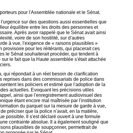
orteurs pour l'Assemblée nationale et le Sénat.
ns l'urgence sur des questions aussi essentielles que
eur équilibre entre les droits des personnes et
essaire. Après avoir rappelé que le Sénat avait ainsi
xité, voire de son hostilité, sur d'autres
rde à vue, l'exigence de « raisons plausibles »
provisoire pour les réitérants, qui placerait ces
s le Sénat souhaiterait procéder, qui tendent à
 sur le fait que la Haute assemblée s'était attachée
ciers.
, qui répondait à un réel besoin de clarification
es reprises dans des commissariats de police dans
ssentent les policiers et estimé que l'adoption de la
udes actuelles. Evoquant les précisions utiles
'appel, ainsi que l'enregistrement audiovisuel des
nique étant encore mal maîtrisée par l'institution
information du parquet sur la mesure de garde à vue,
 de préciser que la police n'avait, en la matière,
 possible. Il s'est déclaré ouvert à une formule
s une contrainte absolue. Il a également souligné que
raisons plausibles de soupçonner, permettrait de
ion proposée par le Sénat.