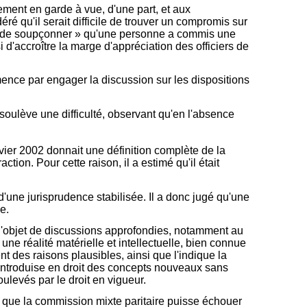
ment en garde à vue, d'une part, et aux
déré qu'il serait difficile de trouver un compromis sur
bles de soupçonner » qu'une personne a commis une
si d'accroître la marge d'appréciation des officiers de
mence par engager la discussion sur les dispositions
 soulève une difficulté, observant qu'en l'absence
vier 2002 donnait une définition complète de la
tion. Pour cette raison, il a estimé qu'il était
t d'une jurisprudence stabilisée. Il a donc jugé qu'une
e.
it l'objet de discussions approfondies, notamment au
une réalité matérielle et intellectuelle, bien connue
ent des raisons plausibles, ainsi que l'indique la
r introduise en droit des concepts nouveaux sans
oulevés par le droit en vigueur.
 que la commission mixte paritaire puisse échouer