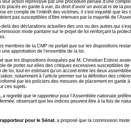
s leur action répressive par une procédure pénale d'une complexi
ts placés en garde à vue, du droit d'avoir un avocat ni de la poss
 en compte de l'intérêt des victimes, il s'est inquiété que les 
blent pas susceptibles d'être retenues par la majorité de l'Asse
au-delà des déclarations actuelles des uns ou des autres qui s'e
mission mixte paritaire sur le projet de loi renforçant la protec
es.
des membres de la CMP ne portait que sur les dispositions resta
 une approbation de l'ensemble de la loi.
é que les dispositions évoquées par M. Chrisitian Estrosi avaie
le de porter sur elles des critiques excessives susceptibles de d
n de loi, tout en estimant qu'un accord entre les deux assemblées
iation, notamment à l'article premier sur la définition des critè
 être informé par les policiers des mesures de placement en garde
ur ces sujets.
,
a regretté que le rapporteur pour l'Assemblée nationale préfère
 fermée, observant que les indices peuvent être à la fois de natur
rapporteur pour le Sénat
, a proposé que la commission mixte p