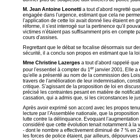
M. Jean Antoine Leonetti
a tout d'abord regretté que
engagée dans l'urgence, estimant que cela ne permet
l'application de cette loi avait donné lieu étaient 
réforme, il s'est interrogé sur la pertinence qu'il pouv
victimes n'étaient pas suffisamment pris en compte par
cours d'assises.
Regrettant que le débat se focalise désormais sur des 
sécurité, il a conclu son propos en estimant que la lo
Mme Christine Lazerges
a tout d'abord rappelé que l
er
pour l'essentiel à compter du 1
janvier 2001. Elle a 
qu'elle a présenté au nom de la commission des Lois 
travers de l'amélioration de leur indemnisation, const
critique. S'agissant de la proposition de loi en discus
précisé les contraintes pesant en matière de notific
cassation, qui a admis que, si les circonstances le jus
Après avoir exprimé son accord avec les propos tenu
lecture par l'Assemblée nationale, que la proposition
lutte contre la délinquance. Evoquant l'augmentation in
considéré que cette évolution tenait notamment à la v
- dont le nombre a effectivement diminué de 7 % en 20
les forces de police étaient, par ailleurs, dépourvues