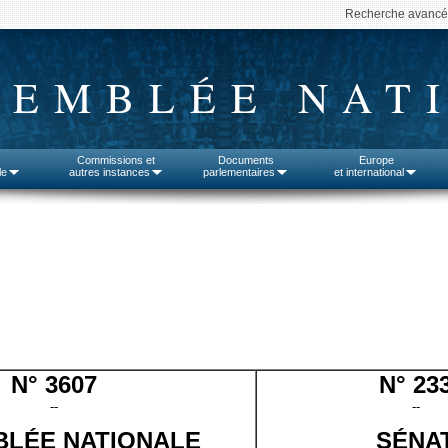
Recherche avanc
SEMBLÉE NAT
Commissions et
Documents
Europe
le
autres instances
parlementaires
et international
N° 3607
N° 23
--
--
LÉE NATIONALE
SÉNA