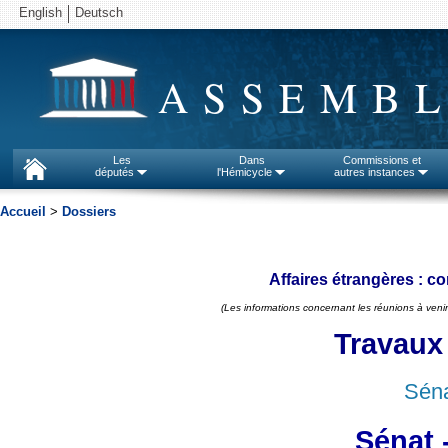
English
Deutsch
ASSEMBL
Les
Dans
Commissions et
députés
l'Hémicycle
autres instances
Accueil
>
Dossiers
Affaires étrangères : c
(Les informations concernant les réunions à venir
Travaux
Séna
Sénat 