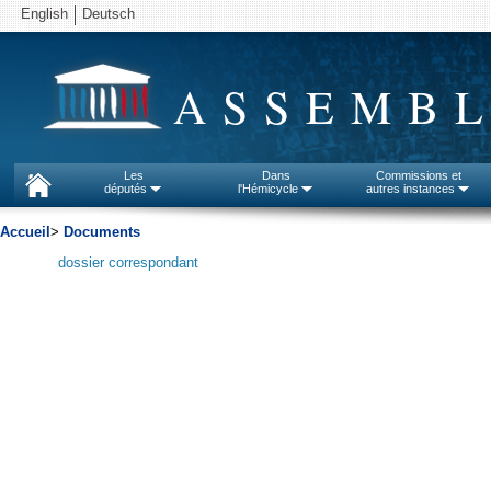
English
Deutsch
ASSEMBL
Les
Dans
Commissions et
députés
l'Hémicycle
autres instances
Accueil
>
Documents
dossier correspondant