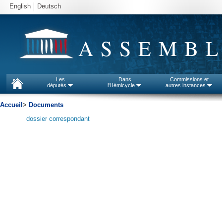
English
Deutsch
ASSEMBL
Les
Dans
Commissions et
députés
l'Hémicycle
autres instances
Accueil
>
Documents
dossier correspondant