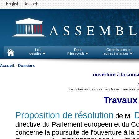
English
Deutsch
ASSEMBL
Les
Dans
Commissions et
députés
l'Hémicycle
autres instances
Accueil
>
Dossiers
ouverture à la con
(Les informations concernant les réunions à venir
Travaux
Proposition de résolution
D
de M.
directive du Parlement européen et du Con
concerne la poursuite de l'ouverture à la