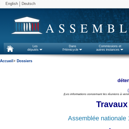
English
Deutsch
ASSEMBL
Les
Dans
Commissions et
députés
l'Hémicycle
autres instances
Accueil
>
Dossiers
déten
(Les informations concernant les réunions à venir
Travaux
Assemblée nationale 