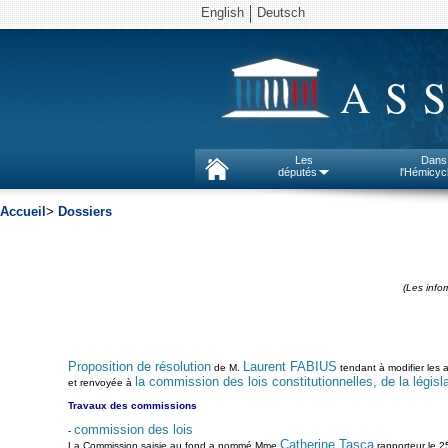
English
Deutsch
AS
Les
Dans
députés
l'Hémicyc
Accueil
>
Dossiers
(Les info
Proposition de résolution
Laurent FABIUS
de M.
tendant à modifier les 
la commission des lois constitutionnelles, de la législa
et renvoyée à
Travaux des commissions
commission des lois
-
Catherine Tasca
La Commission saisie au fond a nommé Mme
rapporteur le 25