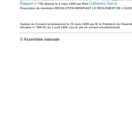
Rapport
Catherine Tasca
n° 756 déposé le 4 mars 1998 par Mme
Proposition de résolution RESOLUTION MODIFIANT LE REGLEMENT DE L'ASSEMBL
Saisine du Conseil constitutionnel le 26 mars 1998 par M. le Président de l'Assembl
Décision n° 398 DC du 3 avril 1998.
[sur le site du conseil constitutionnel]
© Assemblée nationale