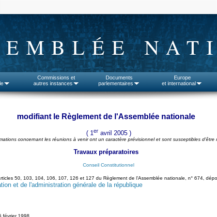
SEMBLÉE NAT
Commissions et
Documents
Europe
le
autres instances
parlementaires
et international
modifiant le Règlement de l'Assemblée nationale
er
( 1
avril 2005 )
rmations concernant les réunions à venir ont un caractère prévisionnel et sont susceptibles d'être 
Travaux préparatoires
Conseil Constitutionnel
articles 50, 103, 104, 106, 107, 126 et 127 du Règlement de l'Assemblée nationale, n° 674, dépo
tion et de l'administration générale de la république
 février 1998