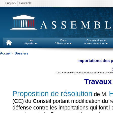
English
Deutsch
ASSEMBL
Les
Dans
Commissions et
députés
l'Hémicycle
autres instances
Accueil
>
Dossiers
importations des 
(Les informations concernant les réunions à venir
Travaux
Proposition de résolution
H
de M.
(CE) du Conseil portant modification du r
défense contre les importations qui font l