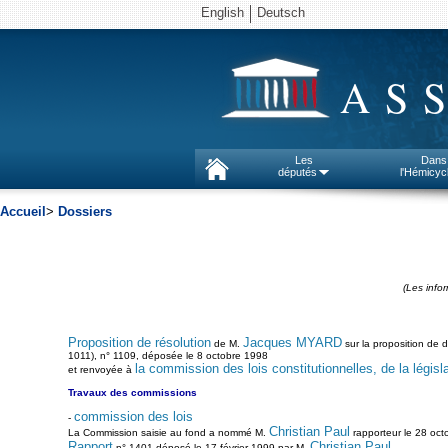
English
Deutsch
AS
Les
Dans
députés
l'Hémicyc
Accueil
>
Dossiers
(Les info
Proposition de résolution
Jacques MYARD
de M.
sur la proposition de d
1011), n° 1109, déposée le 8 octobre 1998
la commission des lois constitutionnelles, de la législa
et renvoyée à
Travaux des commissions
commission des lois
-
Christian Paul
La Commission saisie au fond a nommé M.
rapporteur le 28 oct
Rapport
Christian Paul
n° 1401 déposé le 17 février 1999 par M.