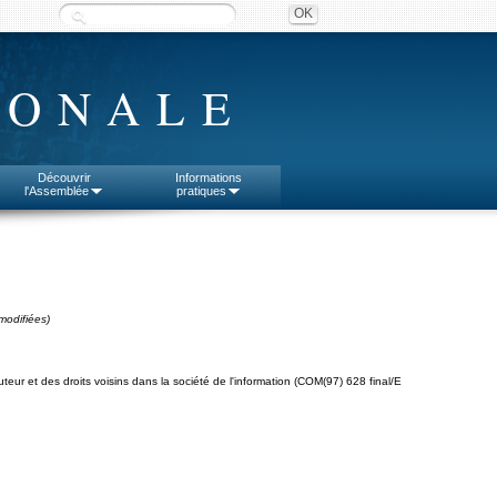
IONALE
Découvrir
Informations
l'Assemblée
pratiques
modifiées)
teur et des droits voisins dans la société de l'information (COM(97) 628 final/E