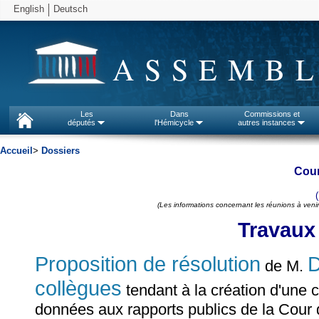
English
Deutsch
ASSEMBL
Les
Dans
Commissions et
députés
l'Hémicycle
autres instances
Accueil
>
Dossiers
Cou
(Les informations concernant les réunions à venir
Travaux
Proposition de résolution
D
de M.
collègues
tendant à la création d'une 
données aux rapports publics de la Cour