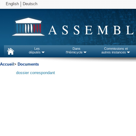
English
Deutsch
ASSEMBL
Les
Dans
Commissions et
députés
l'Hémicycle
autres instances
Accueil
>
Documents
dossier correspondant