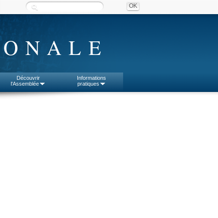
IONALE
Découvrir
Informations
l'Assemblée
pratiques