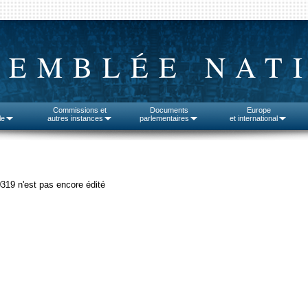
SEMBLÉE NAT
Commissions et
Documents
Europe
le
autres instances
parlementaires
et international
0319 n'est pas encore édité