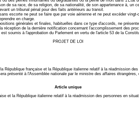
nts ou des peines inhumaines ou dégradantes ou la peine de mort dans 1'Etat de
ison de sa race, de sa religion, de sa nationalité, de son appartenance à, un ce
vant un tribunal pénal pour des faits antérieurs au transit.
r sans escorte ne peut se faire que par voie aérienne et ne peut excéder vingt-q
reprendre en charge.
spositions générales et finales, habituelles dans ce type d'accords, ne présente
la réception de la dernière notification concernant l'accomplissement des pro
 est soumis à l'approbation du Parlement en vertu de l'article 53 de la Constitu
PROJET DE LOI
e la République française et la République italienne relatif à la réadmission d
era présenté à l'Assemblée nationale par le ministre des affaires étrangères, q
Article unique
aise et la République italienne relatif à la réadmission des personnes en situ