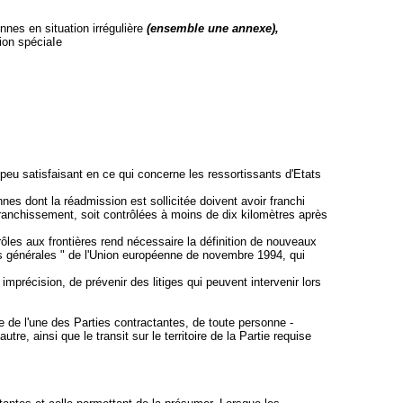
nnes en situation irrégulière
(ensemble une annexe),
ion spéciaIe
peu satisfaisant en ce qui concerne les ressortissants d'Etats
nes dont la réadmission est sollicitée doivent avoir franchi
 franchissement, soit contrôlées à moins de dix kilomètres après
rôles aux frontières rend nécessaire la définition de nouveaux
ires générales " de l'Union européenne de novembre 1994, qui
imprécision, de prévenir des litiges qui peuvent intervenir lors
ire de l'une des Parties contractantes, de toute personne -
tre, ainsi que le transit sur le territoire de la Partie requise