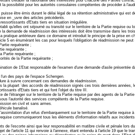
tant d'établir la nationalité des intéressés pour chacune des Parties contrac
t la possibilité pour les autorités consulaires compétentes de procéder à l'audi
isse être émis durant le délai légal de sa rétention administrative qui est de
 mise en _uvre des articles précédents.
essortissants d'Etats tiers en situation irrégulière.
tabli qu'elles ont séjourné ou transité sur le territoire de la Partie requise ou
 que la demande de réadmission des intéressés doit être transmise dans les troi
 la pratique antérieure dans ce domaine et introduit le principe de la prise en 
ticle 5 en énumérant les cas pour lesquels l'obligation de réadmission ne peut i
artie requérante ;
tie requérante ;
a Partie requérante ;
orités de la Partie requérante ;
termination de 1'Etat responsable de l'examen d'une demande d'asile présent
 de l'un des pays de l'espace Schengen.
océdure à suivre concernant ces demandes de réadmission.
ans la plupart `des accords de réadmission signés ces trois dernières années,
issants d'Etats tiers et qui font l'objet du titre III.
escorte de l'étranger sur le territoire de la Partie requise par des agents de la 
sous l'autorité des services compétents de la Partie requise.
mission en civil et sans armes.
véhicule banalisé.
e l'assimilation d'un refus d'embarquement sur le territoire de la Partie requise
ie requise communiqueront tous les éléments d'information relatifs aux incident
ts de l'escorte ainsi que leur responsabilité en matibre civile et pénale lors du 
t de l'article 11 qui renvoie à l'annexe, étant entendu à l'article 19 que le tran