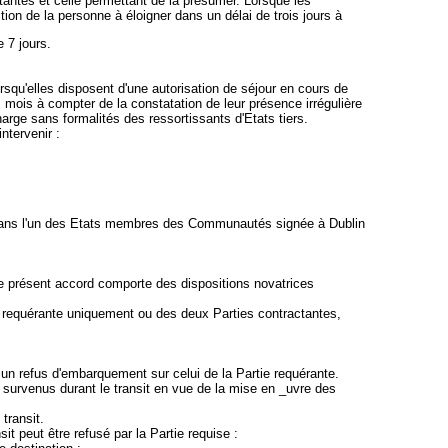
tantes et celle permettant de la présumer. Lorsque les
tion de la personne à éloigner dans un délai de trois jours à
 7 jours.
 lorsqu'elles disposent d'une autorisation de séjour en cours de
s mois à compter de la constatation de leur présence irrégulière
charge sans formalités des ressortissants d'Etats tiers.
ntervenir :
ée dans l'un des Etats membres des Communautés signée à Dublin
 le présent accord comporte des dispositions novatrices
Partie requérante uniquement ou des deux Parties contractantes,
 à un refus d'embarquement sur celui de la Partie requérante.
s survenus durant le transit en vue de la mise en _uvre des
transit.
sit peut être refusé par la Partie requise :