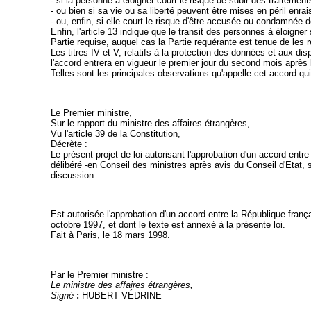
- si la personne à éloigner court le risque de subir des traiteme
- ou bien si sa vie ou sa liberté peuvent être mises en péril enra
- ou, enfin, si elle court le risque d'être accusée ou condamnée de
Enfin, l'article 13 indique que le transit des personnes à éloigne
Partie requise, auquel cas la Partie requérante est tenue de les 
Les titres IV et V, relatifs à la protection des données et aux di
l'accord entrera en vigueur le premier jour du second mois après 
Telles sont les principales observations qu'appelle cet accord qui
Le Premier ministre,
Sur le rapport du ministre des affaires étrangères,
Vu l'article 39 de la Constitution,
Décrète :
Le présent projet de loi autorisant l'approbation d'un accord entr
délibéré -en Conseil des ministres après avis du Conseil d'Etat, s
discussion.
Est autorisée l'approbation d'un accord entre la République franç
octobre 1997, et dont le texte est annexé à la présente loi.
Fait à Paris, le 18 mars 1998.
Par le Premier ministre :
Le ministre des affaires étrangères,
Signé
:
HUBERT
VÉDRINE