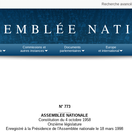
Recherche avanc
SEMBLÉE NAT
Commissions et
Documents
Europe
le
autres instances
parlementaires
et international
N° 773
______
ASSEMBLEE NATIONALE
Constitution du 4 octobre 1958
Onzième législature
Enregistré à la Présidence de l'Assemblée nationale le 18 mars 1998