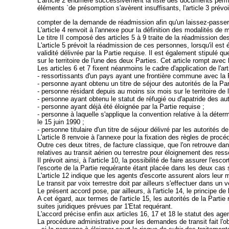
L'article 2 énumère successivement la liste des documents permet
éléments `de présomption s'avèrent insuffisants, l'article 3 prévoi
compter de la demande de réadmission afin qu'un laissez-passer pu
L'article 4 renvoit à l'annexe pour la définition des modalités de
Le titre II composé des articles 5 à 9 traite de la réadmission desr
L'article 5 prévoit la réadmission de ces personnes, lorsqu'il est é
validité délivrée par la Partie requise. Il est également stipulé
sur le territoire de l'une des deux Parties. Cet article rompt avec
Les articles 6 et 7 fixent néanmoins le cadre d'application de l'ar
- ressortissants d'un pays ayant une frontière commune avec la P
- personne ayant obtenu un titre de séjour des autorités de la Par
- personne résidant depuis au moins six mois sur le territoire de l
- personne ayant obtenu le statut de réfugié ou d'apatride des aut
- personne ayant déjà été éloignée par la Partie requise ;
- personne à laquelle s'applique la convention relative à la dé
le 15 juin 1990 ;
- personne titulaire d'un titre de séjour délivré par les autorités
L'article 8 renvoie à l'annexe pour la fixation des règles de pr
Outre ces deux titres, de facture classique, que l'on retrouve d
relatives au transit aérien ou terrestre pour éloignement des ressort
Il prévoit ainsi, à l'article 10, la possibilité de faire assurer l'
l'escorte de la Partie requérante étant placée dans les deux cas 
L'article 12 indique que les agents d'escorte assurent alors leur 
Le transit par voix terrestre doit par ailleurs s'effectuer dans un 
Le présent accord pose, par ailleurs, à l'article 14, le principe d
A cet égard, aux termes de l'article 15, les autorités de la Part
suites juridiques prévues par 1'Etat requérant.
L'accord précise enfin aux articles 16, 17 et 18 le statut des agen
La procédure administrative pour les demandes de transit fait l'obje