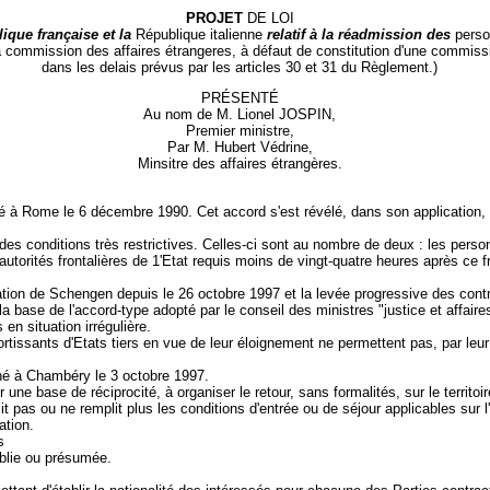
PROJET
DE LOI
lique française et la
République italienne
relatif à la réadmission des
perso
 commission des affaires étrangeres, à défaut de constitution d'une commiss
dans les delais prévus par les articles 30 et 31 du Règlement.)
PRÉSENTÉ
Au nom de M. Lionel JOSPIN,
Premier ministre,
Par M. Hubert Védrine,
Minsitre des affaires étrangères.
gné à Rome le 6 décembre 1990. Cet accord s'est révélé, dans son application, 
des conditions très restrictives. Celles-ci sont au nombre de deux : les person
autorités frontalières de 1'Etat requis moins de vingt-quatre heures après ce
lication de Schengen depuis le 26 octobre 1997 et la levée progressive des cont
r la base de l'accord-type adopté par le conseil des ministres "justice et affa
en situation irrégulière.
ortissants d'Etats tiers en vue de leur éloignement ne permettent pas, par leur 
gné à Chambéry le 3 octobre 1997.
 une base de réciprocité, à organiser le retour, sans formalités, sur le territo
t pas ou ne remplit plus les conditions d'entrée ou de séjour applicables sur l'au
ation.
s
tablie ou présumée.