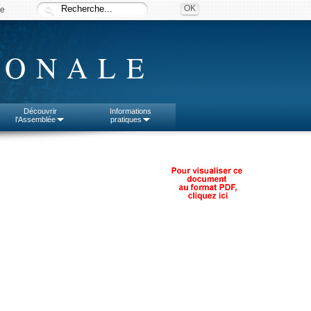
ée
IONALE
Découvrir
Informations
l'Assemblée
pratiques