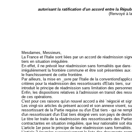
autorisant la ratification d'un accord entre la Répub
(Renvoyé à la
Mesdames, Messieurs,
La France et l'Italie sont liées par un accord de réadmission si
tiers en situation irrégulière.
En effet, il ne prévoit leur réadmission sans formalités que dans 
irrégulièrement la frontière commune et être soit présentées aux 
le franchissement de cette frontière.
Par ailleurs, la mise en _uvre par l'Italie de la conventiond'app
critères pour la réadmission des ressortissants d'Etats tiers, su
introduit le principe de réadmission sans limitation des personnes 
Enfin, les dispositions relatives à l'admission en transit des ress
de ces opérations.
C'est pour ces raisons qu'un nouvel accord a été `négocié et si
Les vingt-six articles du présent accord et son annexe visent, sur
ressortissant de la Partie requise ou d'un Etat tiers - qui ne rempli
d'un ressortissant d'un Etat tiers éloigné vers son pays de destin
Le titre Ier traite de la réadmission des ressortissants des Partie
contractantes en situation irrégulière, que leur nationalité soit é
L'article 1er pose le principe de leur réadmission sans formalités.