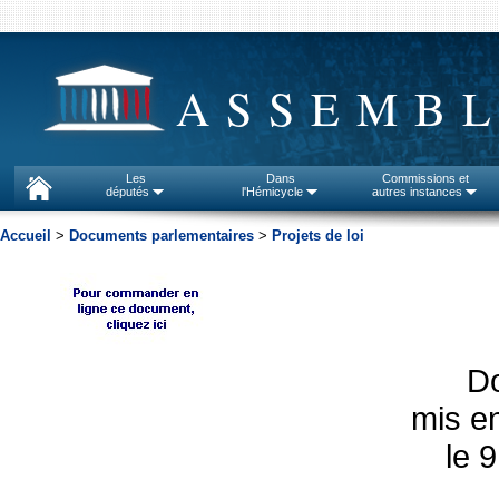
ASSEMBL
Les
Dans
Commissions et
députés
l'Hémicycle
autres instances
Accueil
>
Documents parlementaires
>
Projets de loi
D
mis en
le 