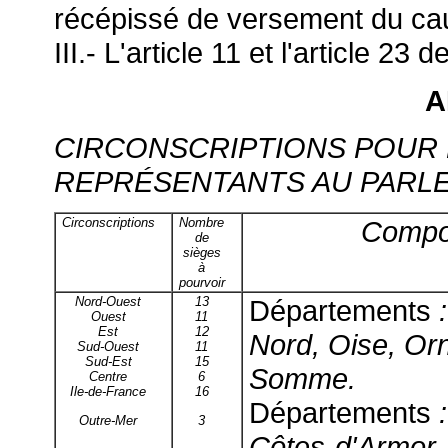
récépissé de versement du ca
III.- L'article 11 et l'article 2
A
CIRCONSCRIPTIONS POUR 
REPRÉSENTANTS AU PARL
Circonscriptions
Nombre
Compos
de
sièges
à
pourvoir
Nord-Ouest
13
Départements
:
Ouest
11
Est
12
Nord, Oise, Orn
Sud-Ouest
11
Sud-Est
15
Somme.
Centre
6
Ile-de-France
16
Départements
:
Outre-Mer
3
Côtes-d'Armor, F