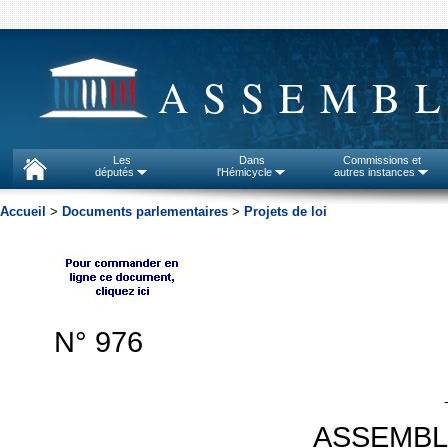
ASSEMBL
Les
Dans
Commissions et
députés
l'Hémicycle
autres instances
Accueil
>
Documents parlementaires
>
Projets de loi
N° 976
ASSEMBL