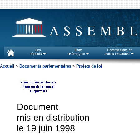
ASSEMBL
Les
Dans
Commissions et
députés
l'Hémicycle
autres instances
Accueil
>
Documents parlementaires
>
Projets de loi
Document
mis en distribution
le 19 juin 1998