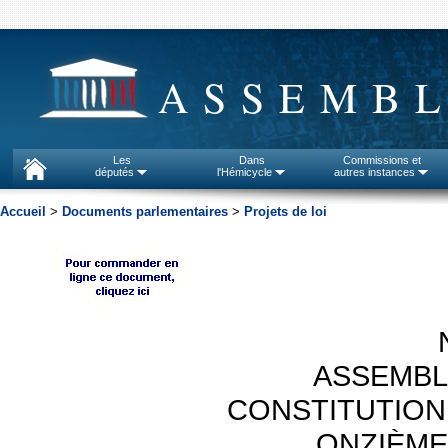
ASSEMBL
Les
Dans
Commissions et
députés
l'Hémicycle
autres instances
Accueil
>
Documents parlementaires
>
Projets de loi
ASSEMBL
CONSTITUTION
ONZIÈME