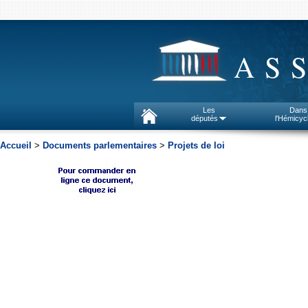
AS
Les
Dans
députés
l'Hémicyc
Accueil
>
Documents parlementaires
>
Projets de loi