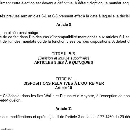
nfirmant cette élection est devenue définitive. A défaut d'option, le mandat acq
és prévues aux articles 6-1 et 6-3 prennent effet à la date à laquelle la décision
Article 9
, un alinéa ainsi rédigé :
e de ce fait dans l'un des cas d'incompatibilité mentionnés aux articles 6-1 et 
t de l'un des mandats ou de la fonction visés par ces dispositions. A défaut d'
TITRE III
BIS
[Division et intitulé supprimés]
ARTICLES 9
BIS
À 9
QUINQUIES
TITRE IV
DISPOSITIONS RELATIVES À L'OUTRE-MER
Article 10
-Calédonie, dans les îles Wallis-et-Futuna et à Mayotte, à l'exception de son t
e-et-Miquelon.
Article 11
e des modifications ci-après :", le II de l'article 3 de la loi n° 77-1460 du 29
 rédigé :