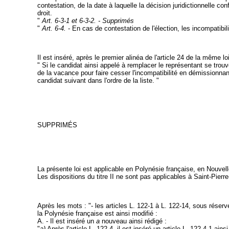
contestation, de la date à laquelle la décision juridictionnelle co
droit.
"
Art. 6-3-1 et 6-3-2. - Supprimés
"
Art. 6-4.
- En cas de contestation de l'élection, les incompatibilit
Il est inséré, après le premier alinéa de l'article 24 de la même loi
" Si le candidat ainsi appelé à remplacer le représentant se trouv
de la vacance pour faire cesser l'incompatibilité en démissionnan
candidat suivant dans l'ordre de la liste. "
SUPPRIMÉS
La présente loi est applicable en Polynésie française, en Nouvelle
Les dispositions du titre II ne sont pas applicables à Saint-Pierr
Après les mots : "- les articles L. 122-1 à L. 122-14, sous réserv
la Polynésie française est ainsi modifié :
A. - Il est inséré un
a
nouveau ainsi rédigé :
"
a)
Après l'article L. 122-4, il est inséré un article L. 122-4-1 ainsi