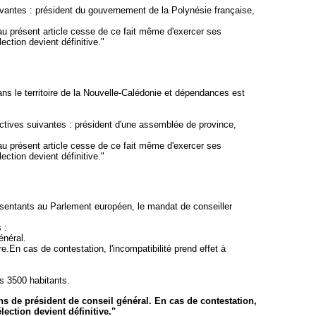
vantes : président du gouvernement de la Polynésie française,
au présent article cesse de ce fait même d'exercer ses
ection devient définitive."
ns le territoire de la Nouvelle-Calédonie et dépendances est
ctives suivantes : président d'une assemblée de province,
au présent article cesse de ce fait même d'exercer ses
ection devient définitive."
représentants au Parlement européen, le mandat de conseiller
 :
énéral.
En cas de contestation, l'incompatibilité prend effet à
s 3500 habitants.
s de président de conseil général. En cas de contestation,
lection devient définitive."