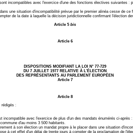
 sont incompatibles avec l'exercice d'une des fonctions électives suivantes :
t dans une situation d'incompatibilité prévue par le premier alinéa cesse de ce
mpter de la date à laquelle la décision juridictionnelle confirmant l'élection dev
Article 5
bis
Article 6
DISPOSITIONS MODIFIANT LA LOI N° 77-729
DU 7 JUILLET 1977 RELATIVE À L'ÉLECTION
DES REPRÉSENTANTS AU PARLEMENT EUROPÉEN
Article 7
Article 8
 rédigés :
incompatible avec l'exercice de plus d'un des mandats énumérés ci-après : c
une commune d'au moins 3 500 habitants.
ement à son élection un mandat propre à le placer dans une situation d'incompa
e à cet effet d'un délai de trente jours à compter de la proclamation de l'élect