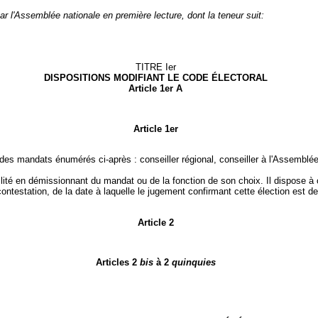
par l'Assemblée nationale en première lecture, dont la teneur suit:
TITRE Ier
DISPOSITIONS MODIFIANT LE CODE ÉLECTORAL
Article 1er
A
Article 1er
es mandats énumérés ci-après : conseiller régional, conseiller à l'Assemblée d
lité en démissionnant du mandat ou de la fonction de son choix. Il dispose à ce
e contestation, de la date à laquelle le jugement confirmant cette élection est d
Article 2
Articles 2
bis
à 2
quinquies