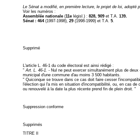
Le Sénat a modifié, en première lecture, le projet de loi, adopté 
Voir les numéros :
Assemblée nationale
(
11e
législ.) :
828, 909
et T.A.
139.
Sénat :
464
(1997-1998),
29
(1998-1999) et T.A.
5
.
Supprimé
L'article L. 46-1 du code électoral est ainsi rédigé :
"
Art. L. 46-1.
- Nul ne peut exercer simultanément plus de deux d
municipal d'une commune d'au moins 3 500 habitants.
" Quiconque se trouve dans ce cas doit faire cesser l'incompatibi
l'élection qui l'a mis en situation d'incompatibilité, ou, en cas d
ou renouvelé à la date la plus récente prend fin de plein droit. "
Suppression conforme
Supprimés
TITRE II