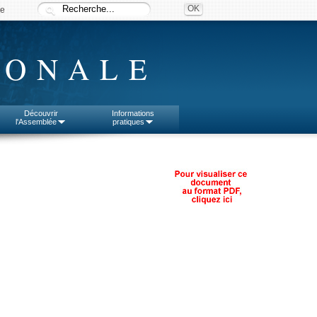
ée
IONALE
Découvrir
Informations
l'Assemblée
pratiques