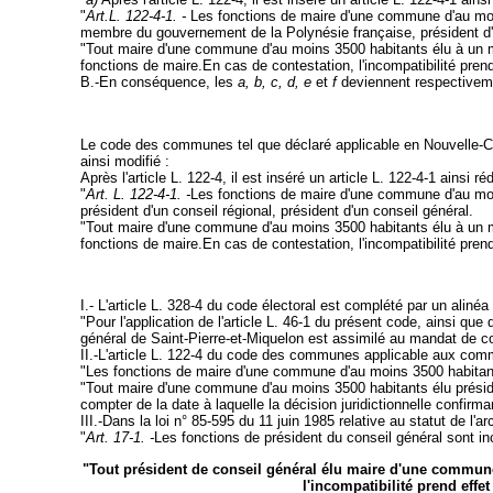
"
Art.L. 122-4-1. -
Les fonctions de maire d'une commune d'au moin
membre du gouvernement de la Polynésie française, président d'un
"Tout maire d'une commune d'au moins 3500 habitants élu à un ma
fonctions de maire.En cas de contestation, l'incompatibilité prend e
B.-En conséquence, les
a, b, c, d, e
et
f
deviennent respectivem
Le code des communes tel que déclaré applicable en Nouvelle-Calé
ainsi modifié :
Après l'article L. 122-4, il est inséré un article L. 122-4-1 ainsi réd
"
Art. L. 122-4-1. -
Les fonctions de maire d'une commune d'au moin
président d'un conseil régional, président d'un conseil général.
"Tout maire d'une commune d'au moins 3500 habitants élu à un ma
fonctions de maire.En cas de contestation, l'incompatibilité prend e
I.- L'article L. 328-4 du code électoral est complété par un alinéa 
"Pour l'application de l'article L. 46-1 du présent code, ainsi que 
général de Saint-Pierre-et-Miquelon est assimilé au mandat de co
II.-L'article L. 122-4 du code des communes applicable aux comm
"Les fonctions de maire d'une commune d'au moins 3500 habitants
"Tout maire d'une commune d'au moins 3500 habitants élu présiden
compter de la date à laquelle la décision juridictionnelle confirmant
III.-Dans la loi n° 85-595 du 11 juin 1985 relative au statut de l'ar
"
Art. 17-1. -
Les fonctions de président du conseil général sont 
"Tout président de conseil général élu maire d'une commune
l'incompatibilité prend effet