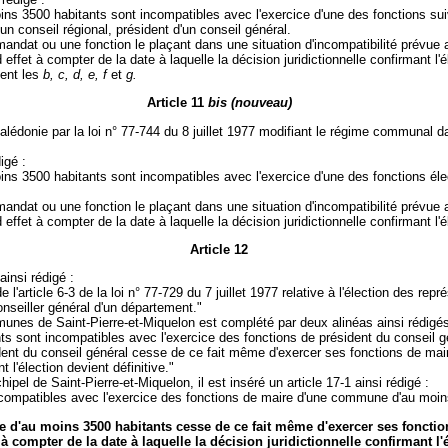
s 3500 habitants sont incompatibles avec l'exercice d'une des fonctions sui
 conseil régional, président d'un conseil général.
ndat ou une fonction le plaçant dans une situation d'incompatibilité prévue 
ffet à compter de la date à laquelle la décision juridictionnelle confirmant l'él
ent les
b, c, d, e, f
et
g.
Article 11
bis (nouveau)
donie par la loi n° 77-744 du 8 juillet 1977 modifiant le régime communal da
igé :
s 3500 habitants sont incompatibles avec l'exercice d'une des fonctions éle
ndat ou une fonction le plaçant dans une situation d'incompatibilité prévue 
ffet à compter de la date à laquelle la décision juridictionnelle confirmant l'él
Article 12
ainsi rédigé :
de l'article 6-3 de la loi n° 77-729 du 7 juillet 1977 relative à l'élection des 
nseiller général d'un département."
unes de Saint-Pierre-et-Miquelon est complété par deux alinéas ainsi rédigés
 sont incompatibles avec l'exercice des fonctions de président du conseil g
t du conseil général cesse de ce fait même d'exercer ses fonctions de maire.
 l'élection devient définitive."
chipel de Saint-Pierre-et-Miquelon, il est inséré un article 17-1 ainsi rédigé :
incompatibles avec l'exercice des fonctions de maire d'une commune d'au moin
 d'au moins 3500 habitants cesse de ce fait même d'exercer ses fonction
 à compter de la date à laquelle la décision juridictionnelle confirmant l'é