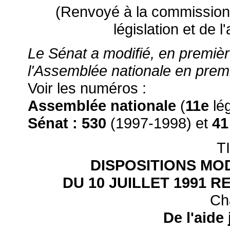
(Renvoyé à la commission d
législation et de 
Le Sénat a modifié, en première
l'Assemblée nationale en premiè
Voir les numéros :
Assemblée nationale
(
11e
lég
Sénat :
530
(1997-1998) et
4
T
DISPOSITIONS MODI
DU 10 JUILLET 1991 R
Cha
De l'aide 