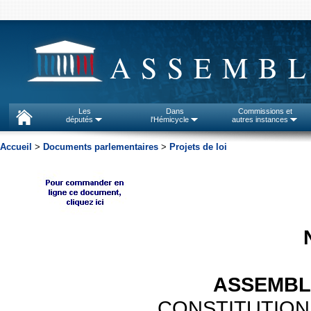
ASSEMBL
Les
Dans
Commissions et
députés
l'Hémicycle
autres instances
Accueil
>
Documents parlementaires
>
Projets de loi
ASSEMBL
CONSTITUTION