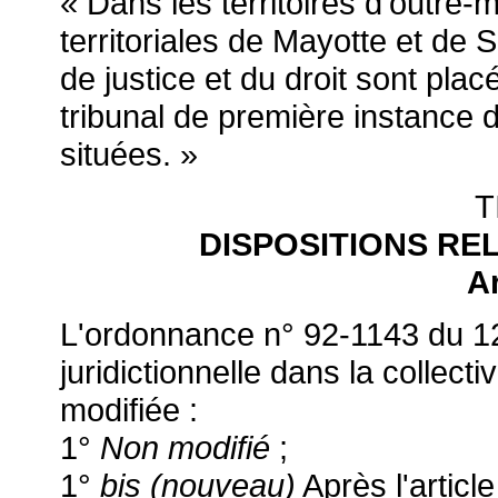
« Dans les territoires d'outre-m
territoriales de Mayotte et de 
de justice et du droit sont plac
tribunal de première instance d
situées. »
T
DISPOSITIONS RE
Ar
L'ordonnance n° 92-1143 du 12 
juridictionnelle dans la collecti
modifiée :
1°
Non modifié
;
1°
bis (nouveau)
Après l'article