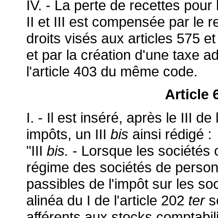
IV. - La perte de recettes pour l
II et III est compensée par le
droits visés aux articles 575 
et par la création d'une taxe a
l'article 403 du même code.
Article
I. - Il est inséré, après le III 
impôts, un III
bis
ainsi rédigé :
"III
bis.
- Lorsque les sociétés
régime des sociétés de personne
passibles de l'impôt sur les so
alinéa du I de l'article 202
ter
s
afférents aux stocks comptabili