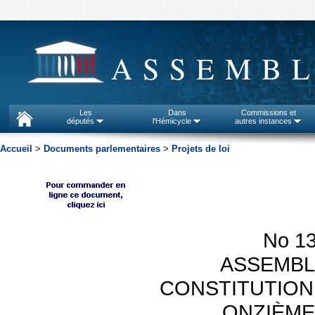
ASSEMBL
Les
Dans
Commissions et
députés
l'Hémicycle
autres instances
Accueil
>
Documents parlementaires
>
Projets de loi
No 136
ASSEMBL
CONSTITUTION
ONZIÈME