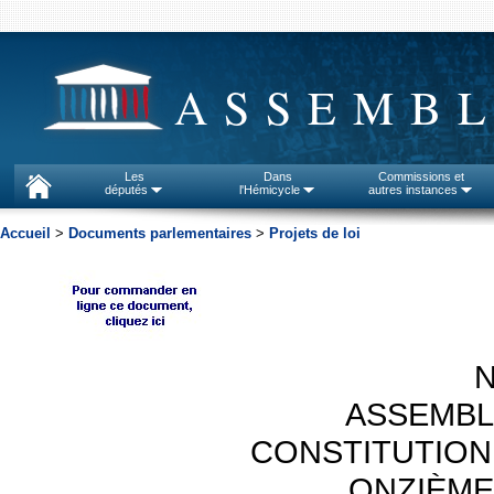
ASSEMBL
Les
Dans
Commissions et
députés
l'Hémicycle
autres instances
Accueil
>
Documents parlementaires
>
Projets de loi
N
ASSEMBL
CONSTITUTION
ONZIÈME