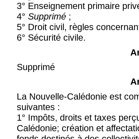
3° Enseignement primaire priv
4°
Supprimé
;
5° Droit civil, règles concernant
6° Sécurité civile.
Ar
Supprimé
Ar
La Nouvelle-Calédonie est com
suivantes :
1° Impôts, droits et taxes perç
Calédonie; création et affectati
fonds destinés à des collectivit