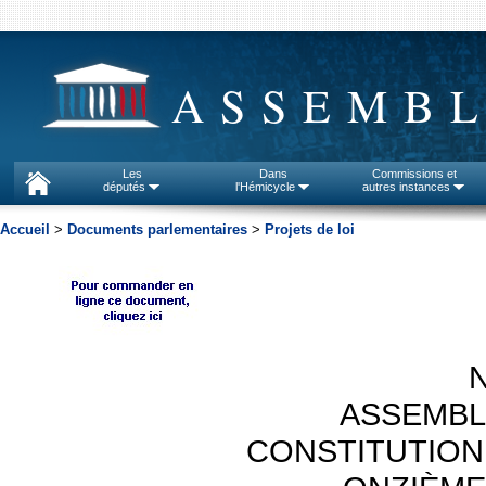
ASSEMBL
Les
Dans
Commissions et
députés
l'Hémicycle
autres instances
Accueil
>
Documents parlementaires
>
Projets de loi
ASSEMBL
CONSTITUTION